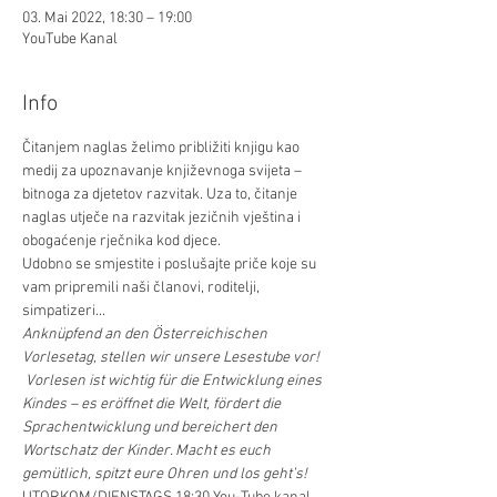
03. Mai 2022, 18:30 – 19:00
YouTube Kanal
Info
Čitanjem naglas želimo približiti knjigu kao 
medij za upoznavanje književnoga svijeta – 
bitnoga za djetetov razvitak. Uza to, čitanje 
naglas utječe na razvitak jezičnih vještina i 
obogaćenje rječnika kod djece.
Udobno se smjestite i poslušajte priče koje su 
vam pripremili naši članovi, roditelji, 
simpatizeri...
Anknüpfend an den Österreichischen 
Vorlesetag, stellen wir unsere Lesestube vor! 
 Vorlesen ist wichtig für die Entwicklung eines 
Kindes – es eröffnet die Welt, fördert die 
Sprachentwicklung und bereichert den 
Wortschatz der Kinder. Macht es euch 
gemütlich, spitzt eure Ohren und los geht’s!