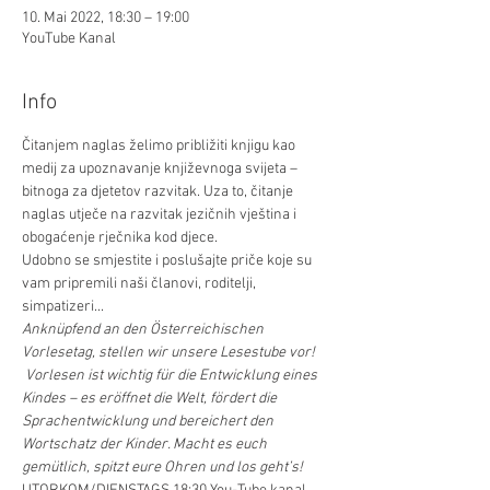
10. Mai 2022, 18:30 – 19:00
YouTube Kanal
Info
Čitanjem naglas želimo približiti knjigu kao 
medij za upoznavanje književnoga svijeta – 
bitnoga za djetetov razvitak. Uza to, čitanje 
naglas utječe na razvitak jezičnih vještina i 
obogaćenje rječnika kod djece.
Udobno se smjestite i poslušajte priče koje su 
vam pripremili naši članovi, roditelji, 
simpatizeri...
Anknüpfend an den Österreichischen 
Vorlesetag, stellen wir unsere Lesestube vor! 
 Vorlesen ist wichtig für die Entwicklung eines 
Kindes – es eröffnet die Welt, fördert die 
Sprachentwicklung und bereichert den 
Wortschatz der Kinder. Macht es euch 
gemütlich, spitzt eure Ohren und los geht’s!