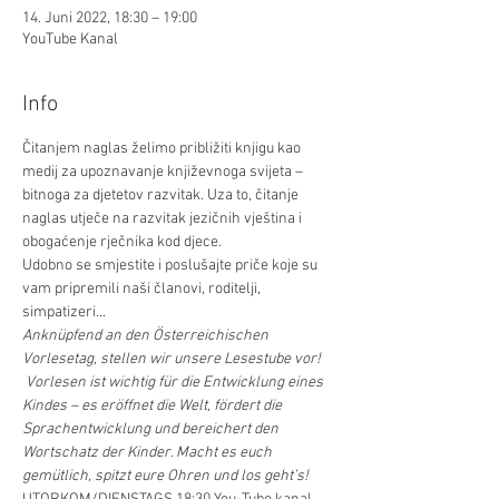
14. Juni 2022, 18:30 – 19:00
YouTube Kanal
Info
Čitanjem naglas želimo približiti knjigu kao 
medij za upoznavanje književnoga svijeta – 
bitnoga za djetetov razvitak. Uza to, čitanje 
naglas utječe na razvitak jezičnih vještina i 
obogaćenje rječnika kod djece.
Udobno se smjestite i poslušajte priče koje su 
vam pripremili naši članovi, roditelji, 
simpatizeri...
Anknüpfend an den Österreichischen 
Vorlesetag, stellen wir unsere Lesestube vor! 
 Vorlesen ist wichtig für die Entwicklung eines 
Kindes – es eröffnet die Welt, fördert die 
Sprachentwicklung und bereichert den 
Wortschatz der Kinder. Macht es euch 
gemütlich, spitzt eure Ohren und los geht’s!