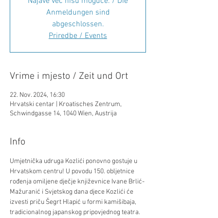
Najave već nisu moguće. / Die
Anmeldungen sind
abgeschlossen.
Priredbe / Events
Vrime i mjesto / Zeit und Ort
22. Nov. 2024, 16:30
Hrvatski centar | Kroatisches Zentrum,
Schwindgasse 14, 1040 Wien, Austrija
Info
Umjetnička udruga Kozlići ponovno gostuje u 
Hrvatskom centru! U povodu 150. obljetnice 
rođenja omiljene dječje književnice Ivane Brlić-
Mažuranić i Svjetskog dana djece Kozlići će 
izvesti priču Šegrt Hlapić u formi kamišibaja, 
tradicionalnog japanskog pripovjednog teatra. 