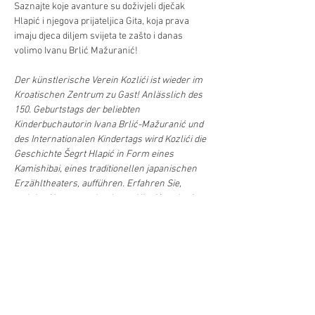
Saznajte koje avanture su doživjeli dječak 
Hlapić i njegova prijateljica Gita, koja prava 
imaju djeca diljem svijeta te zašto i danas 
volimo Ivanu Brlić Mažuranić!
Der künstlerische Verein Kozlići ist wieder im 
Kroatischen Zentrum zu Gast! Anlässlich des 
150. Geburtstags der beliebten 
Kinderbuchautorin Ivana Brlić-Mažuranić und 
des Internationalen Kindertags wird Kozlići die 
Geschichte Šegrt Hlapić in Form eines 
Kamishibai, eines traditionellen japanischen 
Erzähltheaters, aufführen. Erfahren Sie, 
welche Abenteuer der Junge Hlapić und seine 
Freundin Gita erlebt haben, welche Rechte 
Kinder weltweit besitzen und warum wir noch 
heute Ivana Brlić Mažuranić lieben!  
U suradnji s udrugom Obzor