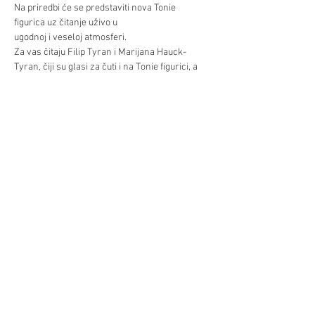
Na priredbi će se predstaviti nova Tonie 
figurica uz čitanje uživo u 
ugodnoj i veseloj atmosferi. 
Za vas čitaju Filip Tyran i Marijana Hauck-
Tyran, čiji su glasi za čuti i na Tonie figurici, a 
figurice ćete moći kupiti i pri priredbi. 
Već/Mehr
Diljenje/Teilen
©Hrvatski centar/Kroatisches Zentrum
Schwindgasse 14,
A-1040 Beč/Wien
ZVR:
440891871
T: +
43 (0) 1 504 63 54
mobil:
+43 690 101 931 12
M:
ured(α)hrvatskicentar.at
web:
www.hrvatskicentar.at/
FB:
www.facebook.com/HrvatskiCentar