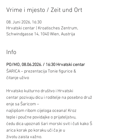
Vrime i mjesto / Zeit und Ort
08. Juni 2026, 16:30
Hrvatski centar | Kroatisches Zentrum,
Schwindgasse 14, 1040 Wien, Austrija
Info
PO/MO, 08.06.2026. / 16:30 Hrvatski centar
ŠARICA – prezentacija Tonie figurice & 
čitanje uživo 
Hrvatsko kulturno društvo i Hrvatski 
centar pozivaju dicu i roditelje na posebno druž
enje sa Šaricom – 
najlipšom ribom cijeloga oceana! Kroz 
teple i poučne povidajke o prijateljstvu, 
ćedu dica upoznati šari morski svit i čuti kako Š
arica korak po koraku uči ča je u 
životu zaista važno. 