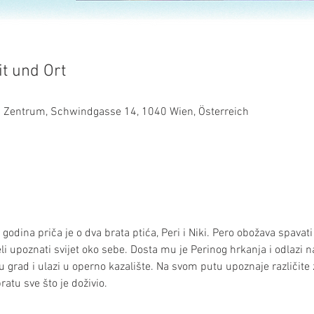
it und Ort
es Zentrum, Schwindgasse 14, 1040 Wien, Österreich
odina priča je o dva brata ptića, Peri i Niki. Pero obožava spavati 
li upoznati svijet oko sebe. Dosta mu je Perinog hrkanja i odlazi na
u grad i ulazi u operno kazalište. Na svom putu upoznaje različite 
bratu sve što je doživio.