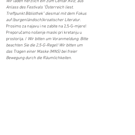
Wir laden herzlich ein zum Centar.Kviz, aus 
Anlass des Festivals "Österreich liest. 
Treffpunkt Bibliothek” diesmal mit dem Fokus 
auf (burgenländisch)kroatischer Literatur.
Prosimo za najavu i ne zabite na 2,5-G-mjere! 
Preporučamo nošenje maski pri kretanju u 
prostorija. / 
Wir bitten um Voranmeldung. Bitte 
beachten Sie die 2,5-G-Regel! Wir bitten um 
das Tragen einer Maske (MNS) bei freier 
Bewegung durch die Räumlichkeiten.
Najava/Voranmeldung:
M: ured@hrvatskicentar.at, T: 01 504 63 54 ,
putem internetske stranice/ über die Website
Već/Mehr
Diljenje/Teilen