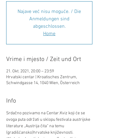
Najave već nisu moguće. / Die
Anmeldungen sind
abgeschlossen.
Home
Vrime i mjesto / Zeit und Ort
21. Okt. 2021, 20:00 – 23:59
Hrvatski centar | Kroatisches Zentrum,
Schwindgasse 14, 1040 Wien, Österreich
Info
Srdačno pozivamo na Centar.Kviz koji će se 
ovoga puta održati u sklopu festivala austrijske 
literature „Austrija čita“ na temu 
(gradišćansko)hrvatske književnosti.