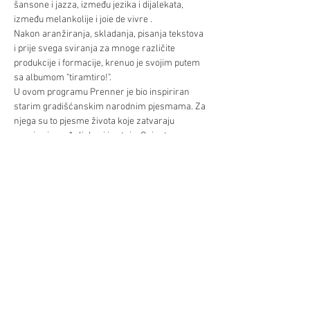
šansone i jazza, između jezika i dijalekata, 
između melankolije i joie de vivre .
Nakon aranžiranja, skladanja, pisanja tekstova 
i prije svega sviranja za mnoge različite 
produkcije i formacije, krenuo je svojim putem 
sa albumom "tiramtiro!".
U ovom programu Prenner je bio inspiriran 
starim gradišćanskim narodnim pjesmama. Za 
njega su to pjesme života koje zatvaraju 
granicu između ljubavi i patnje. Osim toga:
folk pjesme
nemoj moralizirati
Već/Mehr
Diljenje/Teilen