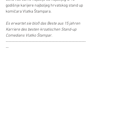
godišnje karijere najboljeg hrvatskog stand up 
komičara Vlatka Štampara. 
Es erwartet sie bloß das Beste aus 15 jahren 
Karriere des besten kroatischen Stand-up 
Comedians Vlatko Štampar.
--------------------------------------------------------
--
DUŽA EMOTIVNA PRIČA GDJE SE OTVARAM:
Već/Mehr
Diljenje/Teilen