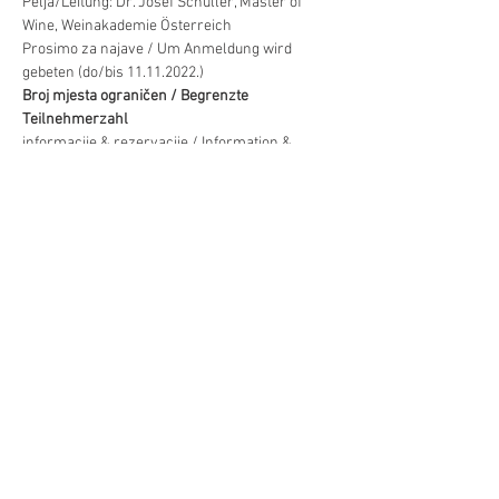
Pelja/Leitung: Dr. Josef Schuller, Master of 
Wine, Weinakademie Österreich 
Prosimo za najave / Um Anmeldung wird 
gebeten (do/bis 11.11.2022.)
Broj mjesta ograničen / Begrenzte 
Teilnehmerzahl
informacije & rezervacije / Information & 
Anmeldung: 
Već/Mehr
Diljenje/Teilen
©Hrvatski centar/Kroatisches Zentrum
Schwindgasse 14,
A-1040 Beč/Wien
ZVR:
440891871
T: +
43 (0) 1 504 63 54