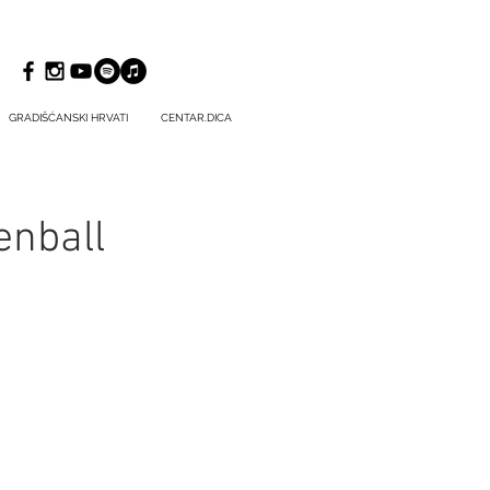
GRADIŠĆANSKI HRVATI
CENTAR.DICA
enball