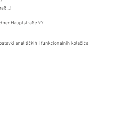
!

aß...!
iedner Hauptstraße 97
stavki analitičkih i funkcionalnih kolačića.