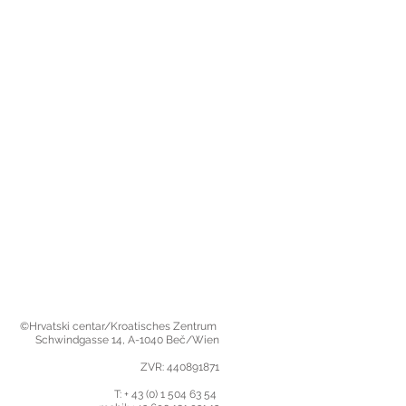
©Hrvatski centar/Kroatisches Zentrum
Schwindgasse 14,
A-1040 Beč/Wien
ZVR: 440891871
T: + 43 (0) 1 504 63 54