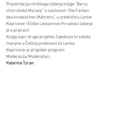
Prezentacija nimškoga izdanja knjige “Barvy 
chorvatské Moravy” s naslovom “Die Farben 
des kroatischen Mährens”, u uredničtvu Lenke 
Koprivove i Eliške Leisserove (hrvatsko izdanje 
je u pripravi).
Knjigu kao i druge projekte Zajednice hrvatske 
manjine u Češkoj predstavit će Lenka 
Koprivova uz prigodan program.
Moderacija/Moderation: 
Katarina Tyran
Muzičko oblikovanje/ musikalische 
Umrahmung: 
Kolo Slavuj
Već/Mehr
Diljenje/Teilen