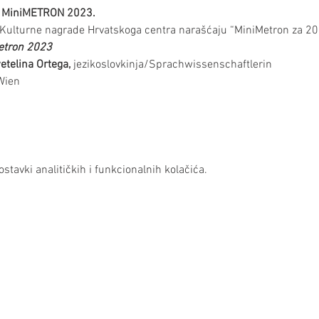
  MiniMETRON 2023.
Kulturne nagrade Hrvatskoga centra narašćaju “MiniMetron za 202
etron 2023
etelina Ortega,
 jezikoslovkinja/Sprachwissenschaftlerin  
Wien  
stavki analitičkih i funkcionalnih kolačića.