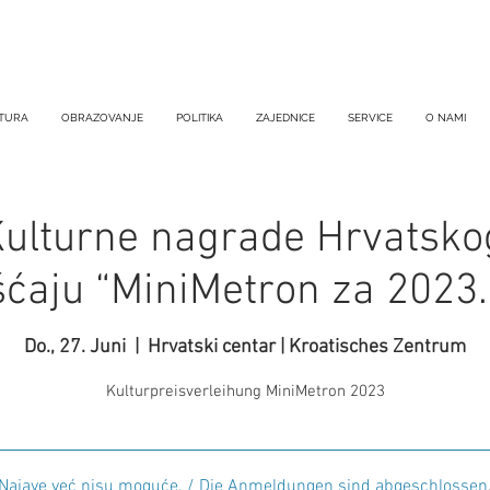
TURA
OBRAZOVANJE
POLITIKA
ZAJEDNICE
SERVICE
O NAMI
Kulturne nagrade Hrvatsko
ćaju “MiniMetron za 2023. 
Do., 27. Juni
  |  
Hrvatski centar | Kroatisches Zentrum
Kulturpreisverleihung MiniMetron 2023
Najave već nisu moguće. / Die Anmeldungen sind abgeschlossen