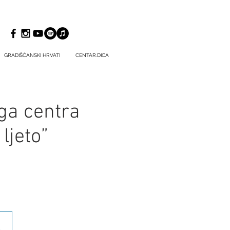
GRADIŠĆANSKI HRVATI
CENTAR.DICA
ga centra
ljeto”
.