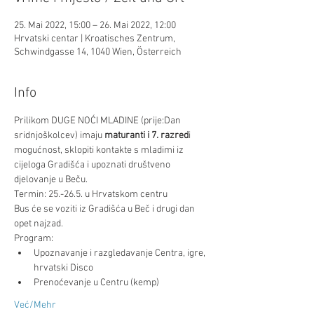
25. Mai 2022, 15:00 – 26. Mai 2022, 12:00
Hrvatski centar | Kroatisches Zentrum,
Schwindgasse 14, 1040 Wien, Österreich
Info
Prilikom DUGE NOĆI MLADINE (prije:Dan 
sridnjoškolcev) imaju 
maturanti i 7. razred
i 
mogućnost, sklopiti kontakte s mladimi iz 
cijeloga Gradišća i upoznati društveno 
djelovanje u Beču.
Termin: 25.-26.5. u Hrvatskom centru
Bus će se voziti iz Gradišća u Beč i drugi dan 
opet najzad.
Program:
Upoznavanje i razgledavanje Centra, igre, 
hrvatski Disco
Prenoćevanje u Centru (kemp)
Već/Mehr