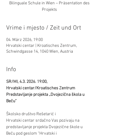
Bilinguale Schule in Wien – Präsentation des
Projekts
Vrime i mjesto / Zeit und Ort
04. März 2026, 19:00
Hrvatski centar | Kroatisches Zentrum,
Schwindgasse 14, 1040 Wien, Austria
Info
SR/MI, 4.3. 2026. 19:00, 
Hrvatski centar/Kroatisches Zentrum 
Predstavljanje projekta „Dvojezična škola u 
Beču” 
Školsko društvo Rešetarić i 
Hrvatski centar srdačno Vas pozivaju na 
predstavljanje projekta Dvojezične škole u 
Beču pod geslom “Hrvatski i 