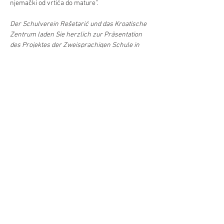
njemački od vrtića do mature”.  
Der Schulverein Rešetarić und das Kroatische 
Zentrum laden Sie herzlich zur Präsentation 
des Projektes der Zweisprachigen Schule in 
Wien unter dem Motto „Kroatisch und Deutsch 
vom Kindergarten bis zur Matura“ ein. 
Diljenje/Teilen
©Hrvatski centar/Kroatisches Zentrum
Schwindgasse 14,
A-1040 Beč/Wien
ZVR:
440891871
T: +
43 (0) 1 504 63 54
mobil:
+43 690 101 931 12
M:
ured(α)hrvatskicentar.at
web:
www.hrvatskicentar.at/
FB:
www.facebook.com/HrvatskiCentar
IG:
www.instagram.com/centar_bec/