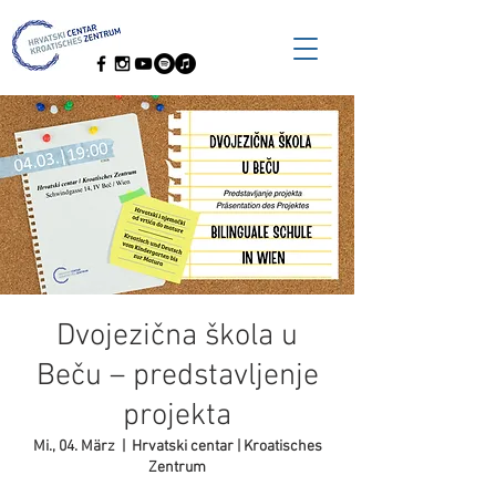
Dvojezična škola u
Beču – predstavljenje
projekta
Mi., 04. März
  |  
Hrvatski centar | Kroatisches
Zentrum