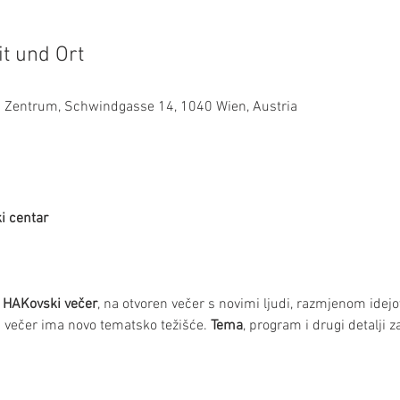
it und Ort
es Zentrum, Schwindgasse 14, 1040 Wien, Austria
i centar
 HAKovski večer
, na otvoren večer s novimi ljudi, razmjenom ide
večer ima novo tematsko težišće. 
Tema
, program i drugi detalji z