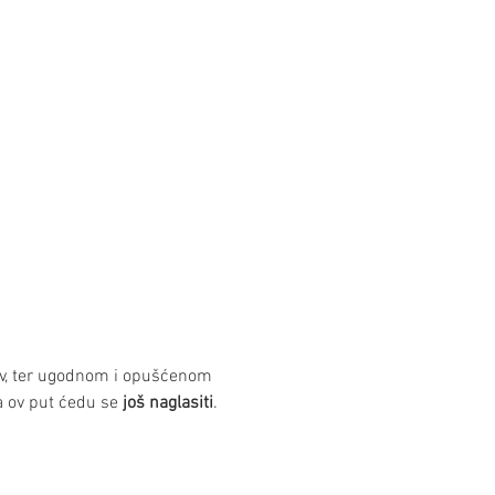
jov, ter ugodnom i opušćenom 
a ov put ćedu se 
još naglasiti
.