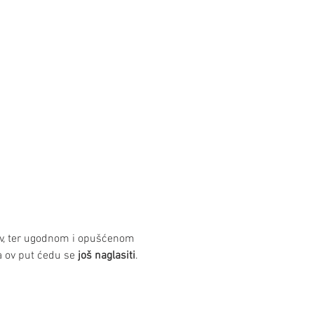
jov, ter ugodnom i opušćenom 
a ov put ćedu se 
još naglasiti
.