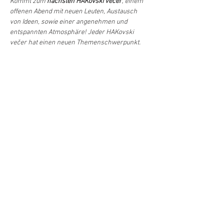
Kommt zum 
nächsten HAKovski večer
, einem 
offenen Abend mit neuen Leuten, Austausch 
von Ideen, sowie einer angenehmen und 
entspannten Atmosphäre! Jeder HAKovski 
večer hat einen neuen Themenschwerpunkt. 
Thema
, Programm und andere Details für 
dieses Mal werden 
noch angekündigt
.
Diljenje/Teilen
©Hrvatski centar/Kroatisches Zentrum
Schwindgasse 14,
A-1040 Beč/Wien
ZVR:
440891871
T: +
43 (0) 1 504 63 54
mobil:
+43 690 101 931 12
M:
ured(α)hrvatskicentar.at
web:
www.hrvatskicentar.at/
FB:
www.facebook.com/HrvatskiCentar
IG:
www.instagram.com/centar_bec/