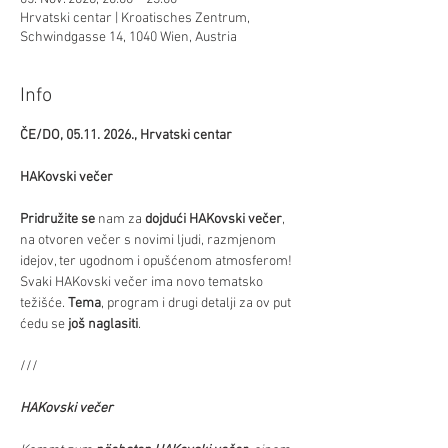
Hrvatski centar | Kroatisches Zentrum,
Schwindgasse 14, 1040 Wien, Austria
Info
ČE/DO, 05.11. 2026., Hrvatski centar
HAKovski večer
Pridružite se
 nam za 
dojdući HAKovski večer
, 
na otvoren večer s novimi ljudi, razmjenom 
idejov, ter ugodnom i opušćenom atmosferom! 
Svaki HAKovski večer ima novo tematsko 
težišće. 
Tema
, program i drugi detalji za ov put 
ćedu se 
još naglasiti
.
///
HAKovski večer