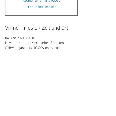
Registration is closed
See other events
Vrime i mjesto / Zeit und Ort
04. Apr. 2024, 20:00
Hrvatski centar | Kroatisches Zentrum,
Schwindgasse 14, 1040 Wien, Austria
Diljenje/Teilen
©Hrvatski centar/Kroatisches Zentrum
Schwindgasse 14,
A-1040 Beč/Wien
ZVR:
440891871
T: +
43 (0) 1 504 63 54