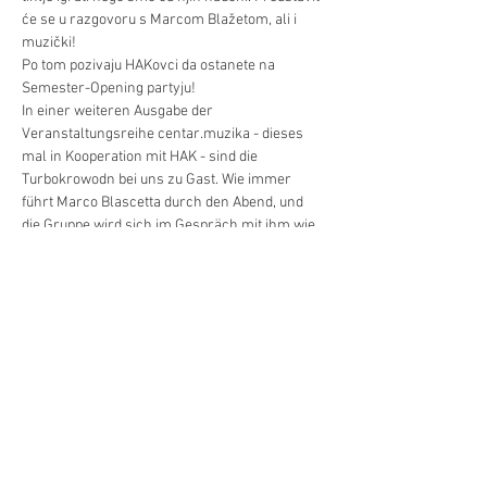
će se u razgovoru s Marcom Blažetom, ali i 
muzički!
Po tom pozivaju HAKovci da ostanete na 
Semester-Opening partyju!
In einer weiteren Ausgabe der 
Veranstaltungsreihe centar.muzika - dieses 
mal in Kooperation mit HAK - sind die 
Turbokrowodn bei uns zu Gast. Wie immer 
führt Marco Blascetta durch den Abend, und 
die Gruppe wird sich im Gespräch mit ihm wie 
auch musikalisch vorstellen.
Danach lädt Sie HAK ein noch für die 
SemesterOpening-Party zu bleiben.
Ulaz / Eintritt: € 14 / €9 Studenti
Diljenje/Teilen