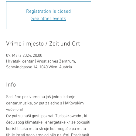
Registration is closed
See other events
Vrime i mjesto / Zeit und Ort
07. März 2024, 20:00
Hrvatski centar | Kroatisches Zentrum,
Schwindgasse 14, 1040 Wien, Austria
Info
Srdačno pozivamo na još jedno izdanje 
centar.muzike, ov put zajedno s HAKovskim 
večerom!
Ov put su naši gosti poznati Turbokrowodni, ki 
ćedu zbog klimatske i energetske krize pokusiti 
koristiti tako malo struje kot moguće pa malo 
tihlje igrati nego smo od njih naučni. Predstavit 