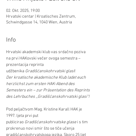
02. Okt. 2025, 19:00
Hrvatski centar | Kroatisches Zentrum,
Schwindgasse 14, 1040 Wien, Austria
Info
Hrvatski akademski klub vas srdačno poziva 
na prvi HAKovski večer ovoga semestra – 
prezentacija reprinta 
udžbenika 
Gradišćanskohrvatski glasi
!   
Der kroatische akademische Klub ladet euch 
herzlichst zum ersten HAK-Abend des 
Semesters ein – zur Präsentation des Reprints 
des Lehrbuches ,,Gradišćanskohrvatski glasi“!
Pod peljačtvom Mag. Kristine Karall HAK je 
1997. ljeta prvi put 
publicirao 
Gradišćanskohrvatske glase
 i s tim 
prokrenuo novi smir što se tiče učenja 
gradišćanskohrvatskoga jezika. Skoro 25 ljet 