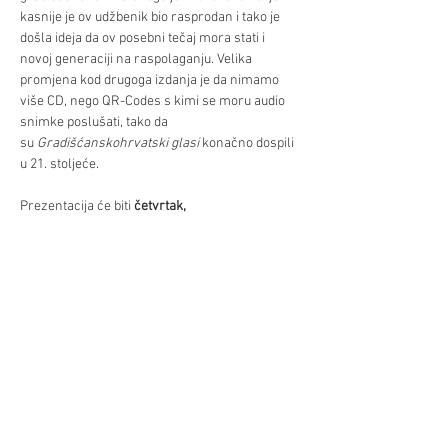
kasnije je ov udžbenik bio rasprodan i tako je 
došla ideja da ov posebni tečaj mora stati i 
novoj generaciji na raspolaganju. Velika 
promjena kod drugoga izdanja je da nimamo 
više CD, nego QR-Codes s kimi se moru audio 
snimke poslušati, tako da 
su 
Gradišćanskohrvatski glasi
 konačno dospili 
u 21. stoljeće. 
Prezentacija će biti 
četvrtak, 
2.10. 
u 
19:00 
u 
Hrvatskom centru. 
Predavat će 
Mag. Thomas Fritz. 
Već/Mehr
Diljenje/Teilen