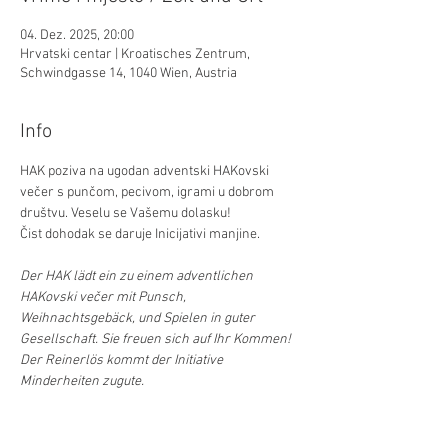
04. Dez. 2025, 20:00
Hrvatski centar | Kroatisches Zentrum,
Schwindgasse 14, 1040 Wien, Austria
Info
HAK poziva na ugodan adventski HAKovski 
večer s punčom, pecivom, igrami u dobrom 
društvu. Veselu se Vašemu dolasku!
Čist dohodak se daruje Inicijativi manjine.
Der HAK lädt ein zu einem adventlichen 
HAKovski večer mit Punsch, 
Weihnachtsgebäck, und Spielen in guter 
Gesellschaft. Sie freuen sich auf Ihr Kommen!
Der Reinerlös kommt der Initiative 
Minderheiten zugute.