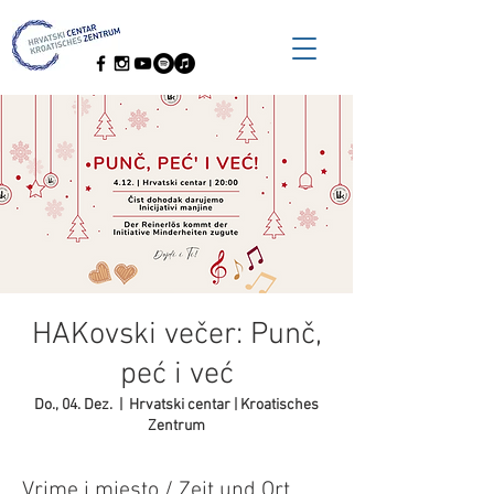
HAKovski večer: Punč,
peć i već
Do., 04. Dez.
  |  
Hrvatski centar | Kroatisches
Zentrum
Vrime i mjesto / Zeit und Ort