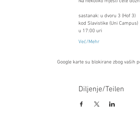
Na nekoliko mjesti ćete dozn
sastanak: u dvoru 3 (Hof 3)
kod Slavistike (Uni Campus)
u 17:00 uri
Već/Mehr
Google karte su blokirane zbog vaših po
Diljenje/Teilen