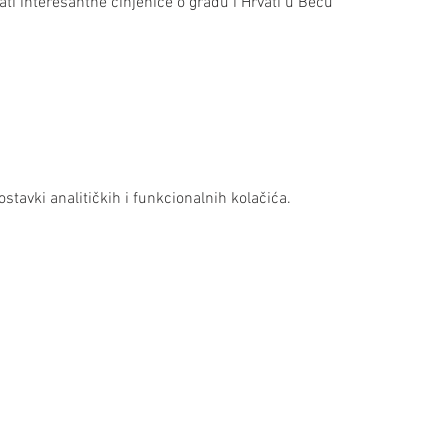
ati interesantne činjenice o gradu i Hrvati u Beču
stavki analitičkih i funkcionalnih kolačića.