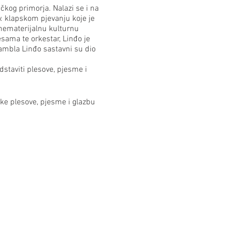
og primorja. Nalazi se i na
 klapskom pjevanju koje je
 nematerijalnu kulturnu
sama te orkestar, Linđo je
sambla Linđo sastavni su dio
staviti plesove, pjesme i
ske plesove, pjesme i glazbu
tion traditioneller Tänze
s Ensemble wurde 1965
nregion. Dieser befindet
schenkt das Ensemble auch
es in den südlichen Regionen
rn im Alter von 12 bis 30
inđo zu den wichtigsten und
tionalen Grenzen hinweg. Seit