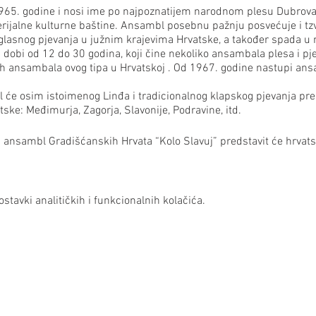
65. godine i nosi ime po najpoznatijem narodnom plesu Dubrovačk
alne kulturne baštine. Ansambl posebnu pažnju posvećuje i tzv.
šeglasnog pjevanja u južnim krajevima Hrvatske, a također spada u
 dobi od 12 do 30 godina, koji čine nekoliko ansambala plesa i pje
ćih ansambala ovog tipa u Hrvatskoj . Od 1967. godine nastupi an
e osim istoimenog Linđa i tradicionalnog klapskog pjevanja pred
tske: Međimurja, Zagorja, Slavonije, Podravine, itd.
ni ansambl Gradišćanskih Hrvata “Kolo Slavuj” predstavit će hrvat
njemačkom jeziku.
stavki analitičkih i funkcionalnih kolačića.
sich der Sammlung, dem Arrangement und der szenischen Präsenta
i eine möglichst authentische Darstellung angestrebt wird. Da
en Linđo nach dem bekanntesten Volkstanz der Dubrovniker Küste
iste des immateriellen Kulturerbes. Ein besonderes Augenmerk 
auch heute noch eine verbreitete Art des mehrstimmigen Gesang
 immateriellen Kulturerbe gehört. Mit seinen bis zu 300 Mitgliede
nd Gesangsensembles sowie ein eigenes Orchester bilden, zählt L
 in Kroatien und genießt einen exzellenten Ruf auch über die na