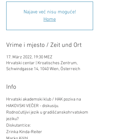
Najave već nisu moguće!
Home
Vrime i mjesto / Zeit und Ort
17. März 2022, 19:30 MEZ
Hrvatski centar | Kroatisches Zentrum,
Schwindgasse 14, 1040 Wien, Österreich
Info
Hrvatski akademski klub / HAK poziva na 
HAKOVSKI VEČER - diskusiju.
Rodnoćutljivi jezik u gradišćanskohrvatskom 
jeziku?
Diskutant:ice: 
Zrinka Kinda-Reiter
Marko Kölbl