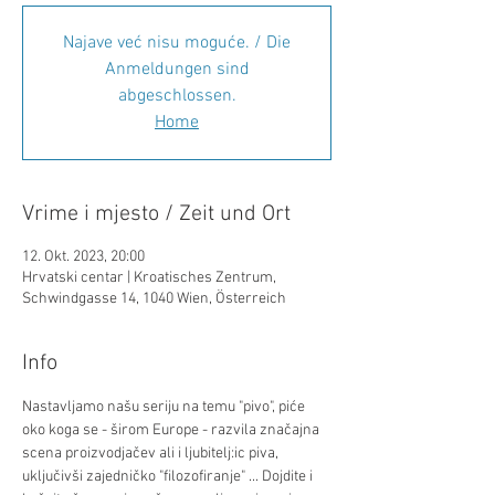
Najave već nisu moguće. / Die
Anmeldungen sind
abgeschlossen.
Home
Vrime i mjesto / Zeit und Ort
12. Okt. 2023, 20:00
Hrvatski centar | Kroatisches Zentrum,
Schwindgasse 14, 1040 Wien, Österreich
Info
Nastavljamo našu seriju na temu "pivo", piće 
oko koga se - širom Europe - razvila značajna 
scena proizvodjačev ali i ljubitelj:ic piva, 
uključivši zajedničko "filozofiranje" ... Dojdite i 