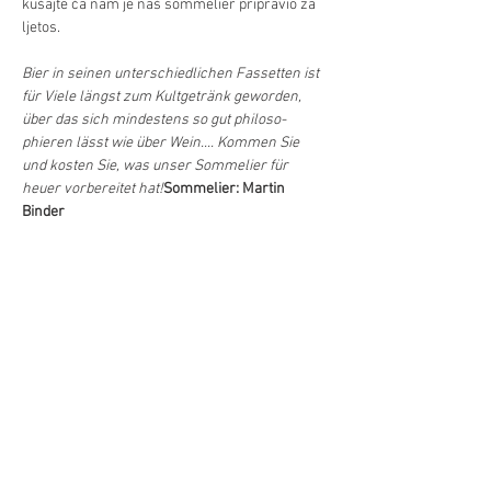
kušajte ča nam je naš sommelier pripravio za 
ljetos.

Bier in seinen unterschiedlichen Fassetten ist 
für Viele längst zum Kultgetränk geworden, 
über das sich mindestens so gut philoso-
phieren lässt wie über Wein.... Kommen Sie 
und kosten Sie, was unser Sommelier für 
heuer vorbereitet hat!
Sommelier: Martin 
Binder

Asistencija: Jutta Binder-Schoretits
Ulaz/
Eintritt
Diljenje/Teilen