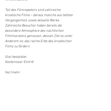
Teil des Filmrepetoirs sind zahlreiche 
kroatische Filme – daraus manche aus tiefster 
Vergangenheit, sowie aktuelle Werke. 
Zahlreiche Besucher haben bereits die 
besondere Atmosphere des nächtlichen 
Filmmaratons genossen, dessen Ziel es unter 
Anderem ist, das reiche Erbe des kroatischen 
Films zu fördern.
Ulaz besplatan
Kostenloser Eintritt
Već/mehr:
.pdf
Letak BEC 216x160 mm final new 22 11 24
Download PDF • 2.64MB
Već/Mehr