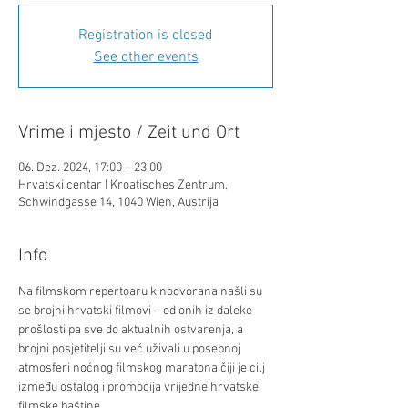
Registration is closed
See other events
Vrime i mjesto / Zeit und Ort
06. Dez. 2024, 17:00 – 23:00
Hrvatski centar | Kroatisches Zentrum,
Schwindgasse 14, 1040 Wien, Austrija
Info
Na filmskom repertoaru kinodvorana našli su 
se brojni hrvatski filmovi – od onih iz daleke 
prošlosti pa sve do aktualnih ostvarenja, a 
brojni posjetitelji su već uživali u posebnoj 
atmosferi noćnog filmskog maratona čiji je cilj 
između ostalog i promocija vrijedne hrvatske 
filmske baštine.