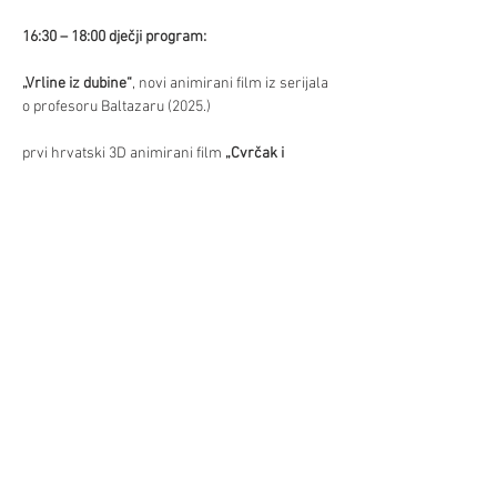
16:30 – 18:00 dječji program:
„Vrline iz dubine“
, novi animirani film iz serijala 
o profesoru Baltazaru (2025.)
prvi hrvatski 3D animirani film 
„Cvrčak i 
Mravica“
 (2023.)
Već/Mehr
Diljenje/Teilen
©Hrvatski centar/Kroatisches Zentrum
Schwindgasse 14,
A-1040 Beč/Wien