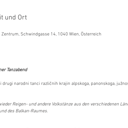
it und Ort
es Zentrum, Schwindgasse 14, 1040 Wien, Österreich
ner Tanzabend
i drugi narodni tanci različnih krajin alpskoga, panonskoga, južn
eder Reigen- und andere Volkstänze aus den verschiedenen Länd
und des Balkan-Raumes. 