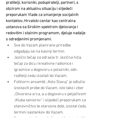
pratitelji, korisniki, podupiratelji, partneri,
s 
obzirom na aktualnu situaciju i slijedeći 
preporukam Vlade za smanjenje socijalnih 
kontaktov, Hrvatski centar kao centralna 
ustanova sa širokim spektrom djelovanja i 
redovitim i stalnim programom, djeluje nadalje 
s odredjenimi promjenami.
Sve do Vazam planirane priredbe 
odgadjaju se na kasniji termin.
Jezični tečaji za odrasle tr Jezična hiža, 
tečaji za dicu i kreativne radionice i 
igraonice u dogovoru s polazniki, odn. 
roditelji ćedu izostati do Vazam.
Folklorni ansambl „Kolo Slavuj“ je odlučio 
izostaviti probe do Vazam, isto tako i zbor 
„Otvorena srca, a u dogovoru s peljačtvom 
„Kluba seniorov“ i slijedeći preporukam za 
stanovničtvo te starosne dobi, izostat ćedu 
termini sastankov do Vazam.
Prema odredba nadležnoga Magistrata 11 
čuvarnice su obavezane ponuditi i 