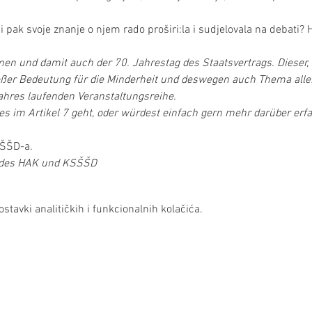
 bi pak svoje znanje o njem rado proširi:la i sudjelovala na debati?
 und damit auch der 70. Jahrestag des Staatsvertrags. Dieser, b
roßer Bedeutung für die Minderheit und deswegen auch Thema aller
ahres laufenden Veranstaltungsreihe. 
s im Artikel 7 geht, oder würdest einfach gern mehr darüber er
ŠŠD-a. 
 des HAK und KSŠŠD
stavki analitičkih i funkcionalnih kolačića.