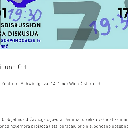
it und Ort
es Zentrum, Schwindgasse 14, 1040 Wien, Österreich
 70. obljetnica državnoga ugovora. Jer ima tu veliku važnost za man
konca novembra prošloga ljeta, obraćaju oko nje, odnosno posebno