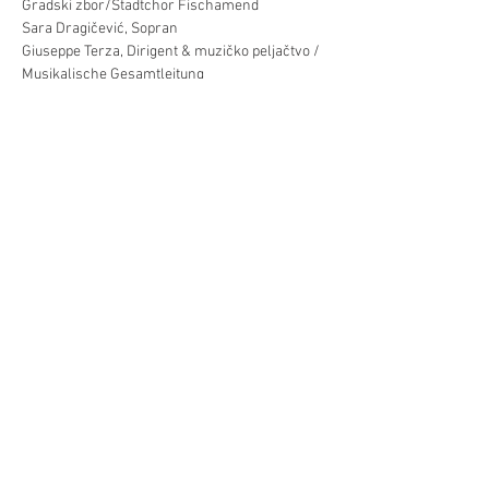
Gradski zbor/Stadtchor Fischamend
Sara Dragičević, Sopran
Giuseppe Terza, Dirigent & muzičko peljačtvo / 
Musikalische Gesamtleitung
Već/Mehr
Diljenje/Teilen
©Hrvatski centar/Kroatisches Zentrum
Schwindgasse 14,
A-1040 Beč/Wien
ZVR:
440891871
T: +
43 (0) 1 504 63 54
mobil:
+43 690 101 931 12
M:
ured(α)hrvatskicentar.at
web:
www.hrvatskicentar.at/
FB:
www.facebook.com/HrvatskiCentar
IG:
www.instagram.com/centar_bec/