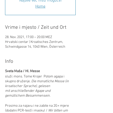
Najave već nisu moguće!
Home
Vrime i mjesto / Zeit und Ort
28. Nov. 2021, 17:00 – 20:00 MEZ
Hrvatski centar | Kroatisches Zentrum,
Schwindgasse 14, 1040 Wien, Österreich
Info
Sveta Maša / Hl. Messe
služi: mons. Tome Krojer Potom agapa i
skupno druženje.
Die monatliche Messe (in
kroatischer Sprache), gelesen
mit anschließender Agape und
gemütlichem Beisammensein.
Prosimo za najavu i ne zabite na 2G+ mjere
(dodatni PCR-test) i masku! /
Wir bitten um