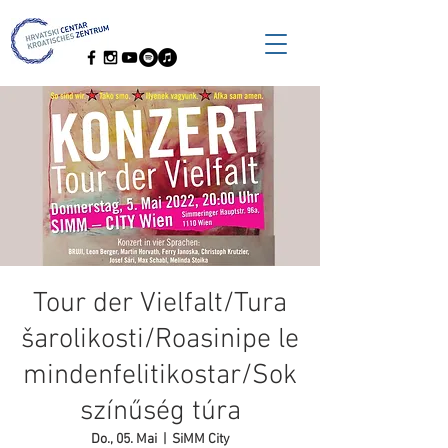
Tour der Vielfalt/Tura
šarolikosti/Roasinipe le
mindenfelitikostar/Sok
színűség túra
Do., 05. Mai
  |  
SiMM City