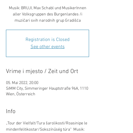
Musik: BRUJI, Max Schabl und MusikerInnen
aller Volksgruppen des Burgenlandes /i
muzičari svih narodnih grup Gradišća
Registration is Closed
See other events
Vrime i mjesto / Zeit und Ort
05. Mai 2022, 20:00
SiMM City, Simmeringer Hauptstraße 96A, 1110
Wien, Österreich
Info
„Tour der Vielfalt/Tura šarolikosti/Roasinipe le 
mindenfelitikostar/Sokszínűség túra“  Musik: 