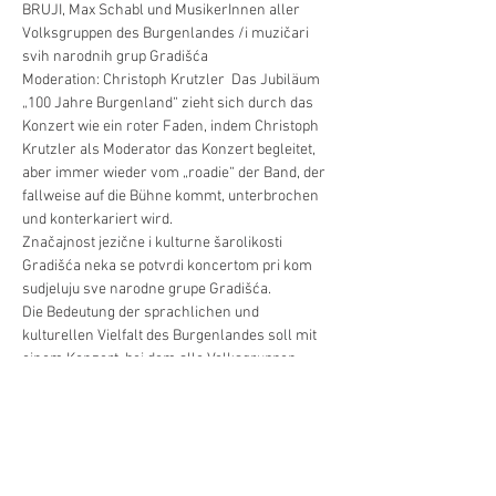
BRUJI, Max Schabl und MusikerInnen aller 
Volksgruppen des Burgenlandes /i muzičari 
svih narodnih grup Gradišća  
Moderation: Christoph Krutzler  Das Jubiläum 
„100 Jahre Burgenland“ zieht sich durch das 
Konzert wie ein roter Faden, indem Christoph 
Krutzler als Moderator das Konzert begleitet, 
aber immer wieder vom „roadie“ der Band, der 
fallweise auf die Bühne kommt, unterbrochen 
und konterkariert wird.  
Značajnost jezične i kulturne šarolikosti 
Gradišća neka se potvrdi koncertom pri kom 
sudjeluju sve narodne grupe Gradišća.  
Die Bedeutung der sprachlichen und 
kulturellen Vielfalt des Burgenlandes soll mit 
einem Konzert, bei dem alle Volksgruppen 
vertreten sind, unterstrichen werden.  
Freie Sitzplatzwahl an Tischen.
Karte/Tickets: 
https://www.oeticket.com/event/tour-der-
vielfalt-simm-city-festsaal-zentrum-