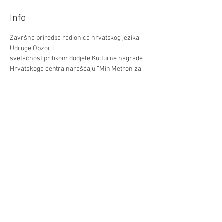
Info
Završna priredba radionica hrvatskog jezika 
Udruge Obzor i 
svetačnost prilikom dodjele Kulturne nagrade 
Hrvatskoga centra narašćaju “MiniMetron za 
2021. ljeto”
srijeda, 29.06.2022. / 17:30 / 19:00
u Hrvatskom centru - IV, Schwindgasse 14
Diljenje/Teilen
©Hrvatski centar/Kroatisches Zentrum
Schwindgasse 14,
A-1040 Beč/Wien
ZVR:
440891871