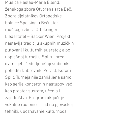
Musica Haslau-Maria Ellend,
ženskoga zbora Otvorena srca Beč,
Zbora djelatnikov Ortopedske
bolnice Speising u Beču, ter
muškoga zbora Ottakringer
Liedertafel – Bäcker Wien. Projekt
nastavlja tradiciju skupnih muzičkih
putovanj i kulturnih susretov, a po
uspješnoj turneji u Splitu, pred
dvimi ljeti, ćedu ljetošnji sudioniki
pohoditi Dubrovnik, Perast, Kotor i
Split. Turneja nije zamišljena samo
kao serija koncertnih nastupov, već
kao prostor susreta, učenja i
zajedništva. Program uključuje
vokalne radionice i rad na pjevačkoj
tehniki, upoznavanje kulturnoga i