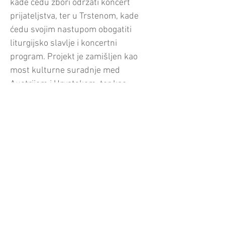
kade ćedu zbori održati koncert
prijateljstva, ter u Trstenom, kade
ćedu svojim nastupom obogatiti
liturgijsko slavlje i koncertni
program. Projekt je zamišljen kao
most kulturne suradnje med
Austrijom i Hrvatskom, ter kao
potvrda, da muzika bez granic,
povezuje ljude i stvara nova
prijateljstva. U vrimenu u kom su
dijalog, razumivanje i zajedništvo
važniji nego ikada, „Dubrovnik Choir
Tour 2026“ kani poslati jednostavnu,
ali snažnu poruku: Muzika ne
poznaje granice – ona spaja ljude,
narode i srca. Mo Giuseppe Terza