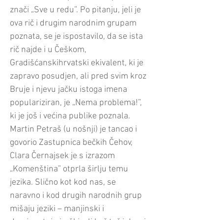
znači „Sve u redu”. Po pitanju, jeli je
ova rič i drugim narodnim grupam
poznata, se je ispostavilo, da se ista
rič najde i u Češkom,
Gradišćanskihrvatski ekivalent, ki je
zapravo posudjen, ali pred svim kroz
Bruje i njevu jačku istoga imena
populariziran, je „Nema problema!”,
ki je još i većina publike poznala.
Martin Petraš (u nošnji) je tancao i
govorio Zastupnica bečkih Čehov,
Clara Černajsek je s izrazom
„Komenština” otprla širlju temu
jezika. Slično kot kod nas, se
naravno i kod drugih narodnih grup
mišaju jeziki – manjinski i