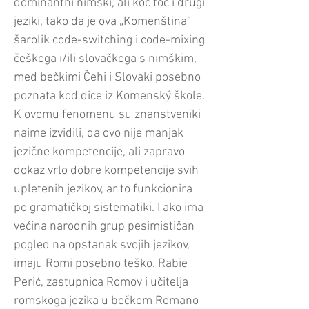
dominantni nimški, ali koč toč i drugi
jeziki, tako da je ova „Komenština”
šarolik code-switching i code-mixing
češkoga i/ili slovačkoga s nimškim,
med bečkimi Čehi i Slovaki posebno
poznata kod dice iz Komenský škole.
K ovomu fenomenu su znanstveniki
naime izvidili, da ovo nije manjak
jezične kompetencije, ali zapravo
dokaz vrlo dobre kompetencije svih
upletenih jezikov, ar to funkcionira
po gramatičkoj sistematiki. I ako ima
većina narodnih grup pesimističan
pogled na opstanak svojih jezikov,
imaju Romi posebno teško. Rabie
Perić, zastupnica Romov i učitelja
romskoga jezika u bečkom Romano