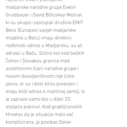
madjarske narodne grupe Evelin
Grubbauer i David Bölcskey-Molnar,
ki su skupa i zastupali društvo EMIT
Becs (Europski savjet madjarske
mladine u Beču) imaju direktni
rodbinski odnos u Madjarsku, su ali
odrasli u Beču. Slično kot kod bečkih
Čehov i Slovakov, granica med
autohtonimi člani narodne grupe i
novom doseljeništvom nije čisto
jasna, ar su i dost blizu povezani i
imaju bliži odnos k matičnoj zemlji, ki
je zapravo samo bio u dijeli 20.
stoljeća pokinut. Kod gradišćanskih
Hrvatov, da je situacija malo već
komplicirana, je povidao Oskar