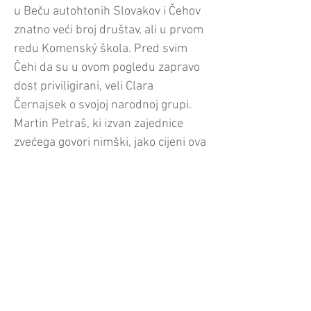
u Beču autohtonih Slovakov i Čehov
znatno veći broj društav, ali u prvom
redu Komenský škola. Pred svim
Čehi da su u ovom pogledu zapravo
dost priviligirani, veli Clara
Černajsek o svojoj narodnoj grupi.
Martin Petraš, ki izvan zajednice
zvećega govori nimški, jako cijeni ova
društva, jer mu nudu prostor za
slovačku kulturu i jezik, kada god mu
pogrišu. Za gradišćanske Hrvate
spomene Oskar Rupp, da je zbog
relativne blizine Gradišća k Beču i
„pendljanje”, odn. redovito putovanje
u domaća sela i na dogadjaje u
Gradišću važan faktor. K direktnoj