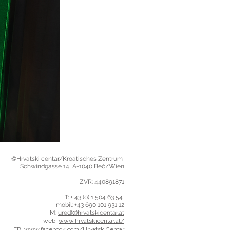
©Hrvatski centar/Kroatisches Zentrum
Schwindgasse 14,
A-1040 Beč/Wien
ZVR: 440891871
T: + 43 (0) 1 504 63 54
mobil: +43 690 101 931 12
M:
ured(α)hrvatskicentar.at
web:
www.hrvatskicentar.at/
FB:
www.facebook.com/HrvatskiCentar