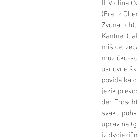
II. Violina
(Franz Ober
Zvonarich),
Kantner), a
mišiće, zeca
muzičko-sce
osnovne ško
povidajka o
jezik prevo
der Froscht
svaku pohva
uprav na (g
iz dvojezič