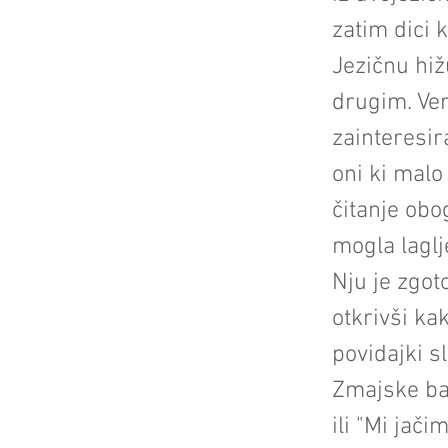
zatim dici 
Jezičnu hiž
drugim. Ver
zainteresir
oni ki malo 
čitanje obog
mogla laglje
Nju je zgot
otkrivši ka
povidajki sl
Zmajske ban
ili "Mi jač