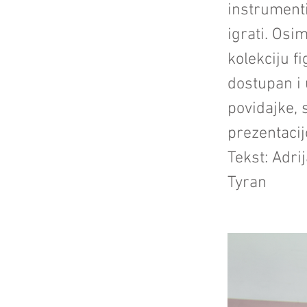
instrumenti.
igrati. Osi
kolekciju f
dostupan i 
povidajke, 
prezentaci
Tekst: Adri
Tyran