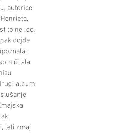
, autorice
 Henrieta,
t to ne ide,
ipak dojde
 upoznala i
kom čitala
nicu
 drugi album
a slušanje
 Zmajska
tak
, leti zmaj