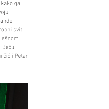
v kako ga
voju
 bande
robni svit
spješnom
 Beču.
rčić i Petar