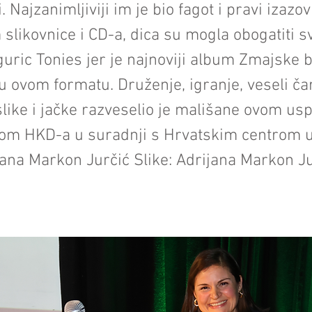
 Najzanimljiviji im je bio fagot i pravi izazo
m slikovnice i CD-a, dica su mogla obogatiti s
iguric Tonies jer je najnoviji album Zmajske
u ovom formatu. Druženje, igranje, veseli ča
slike i jačke razveselio je mališane ovom u
jom HKD-a u suradnji s Hrvatskim centrom u
jana Markon Jurčić Slike: Adrijana Markon Ju