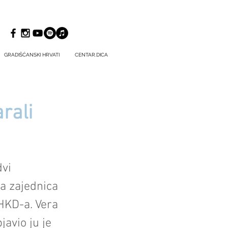
GRADIŠĆANSKI HRVATI
CENTAR.DICA
rali
dvi
ša zajednica
 HKD-a. Vera
javio ju je