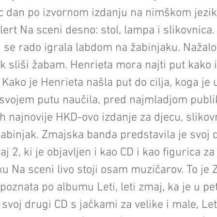
 dan po izvornom izdanju na nimškom jeziku
lert Na sceni desno: stol, lampa i slikovnica.
i se rado igrala labdom na žabinjaku. Nažalos
k sliši žabam. Henrieta mora najti put kako 
. Kako je Henrieta našla put do cilja, koga je
 svojem putu naučila, pred najmladjom publi
th najnovije HKD-ovo izdanje za djecu, slikov
žabinjak. Zmajska banda predstavila je svoj
maj 2, ki je objavljen i kao CD i kao figurica z
u Na sceni livo stoji osam muzičarov. To je
 poznata po albumu Leti, leti zmaj, ka je u pe
svoj drugi CD s jačkami za velike i male, Leti