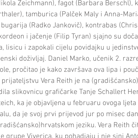
 (Nikola Zeichmann), fagot (Barbara Berschl), k
thaler), tamburica (Palček Maly i Anna-Mari
 bugarija (Radko Jankovič), kontrabas (Chris
kordeon i jačenje (Filip Tyran) sjajno su doča
, lisicu i zapokali cijelu povidajku u jedinstv
nski doživljaj. Daniel Marko, učenik 2. razr
le, pročitao je kako završava ova lipa i pou
 prijateljstvu Vera Reith je na (gradišćansko
dila slikovnicu grafičarke Tanje Schallert He
eich, ka je objavljena u februaru ovoga ljeta 
lu, da je svoj prvi prijevod jur po misec dan
radišćansko)hrvatskom jeziku. Vera Reith čita
ne grupe Viverica, ku pohadjaju i nje sini Anto