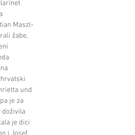
larinet
a
tian Maszl-
rali žabe,
eni
eda
čna
)hrvatski
nrietta und
pa je za
 doživila
la je dici
n i Josef,