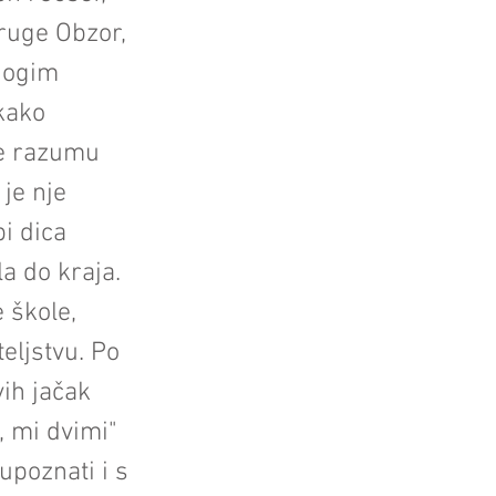
druge Obzor,
mnogim
 kako
je razumu
 je nje
bi dica
la do kraja.
 škole,
teljstvu. Po
vih jačak
, mi dvimi"
upoznati i s