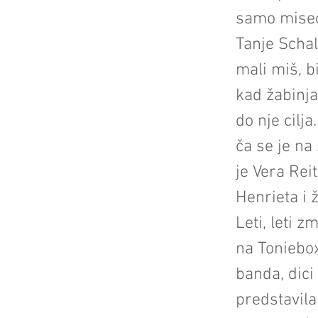
samo misec
Tanje Schal
mali miš, b
kad žabinja
do nje cilja
ča se je na
je Vera Rei
Henrieta i 
Leti, leti z
na Toniebox
banda, dici
predstavila 