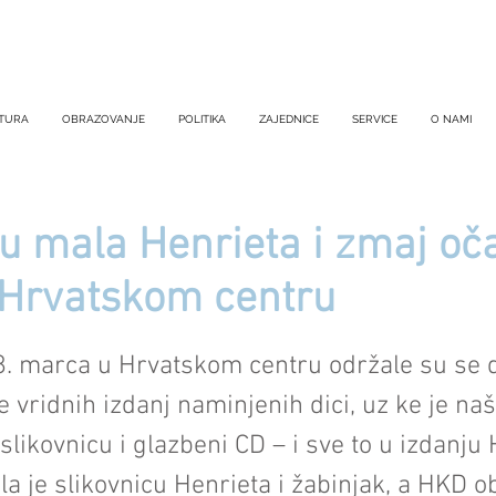
TURA
OBRAZOVANJE
POLITIKA
ZAJEDNICE
SERVICE
O NAMI
u mala Henrieta i zmaj oča
 Hrvatskom centru
8. marca u Hrvatskom centru održale su se 
e vridnih izdanj naminjenih dici, uz ke je na
 slikovnicu i glazbeni CD – i sve to u izdanju
la je slikovnicu Henrieta i žabinjak, a HKD ob