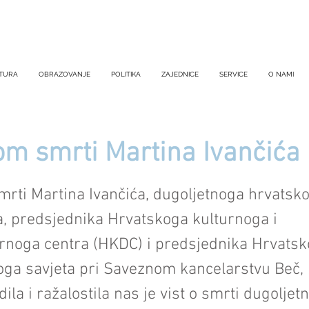
TURA
OBRAZOVANJE
POLITIKA
ZAJEDNICE
SERVICE
O NAMI
m smrti Martina Ivančića
rti Martina Ivančića, dugoljetnoga hrvatsk
a, predsjednika Hrvatskoga kulturnoga i
noga centra (HKDC) i predsjednika Hrvats
ga savjeta pri Saveznom kancelarstvu Beč, 
ila i ražalostila nas je vist o smrti dugoljet