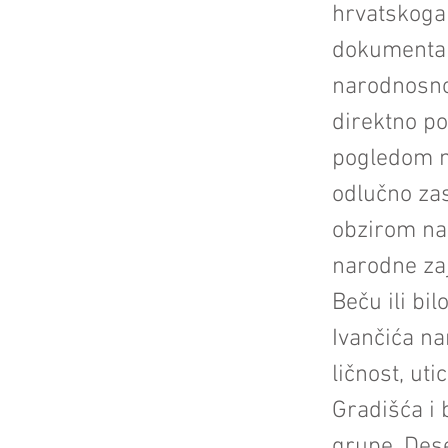
hrvatskoga
dokumentar
narodnosnog
direktno po
pogledom n
odlučno zas
obzirom na 
narodne zaj
Beču ili bi
Ivančića n
ličnost, ut
Gradišća i 
grupe. Dese