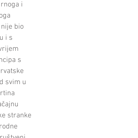
rnoga i
koga
nije bio
u i s
vrijem
ncipa s
hrvatske
ed svim u
rtina
ačajnu
ske stranke
arodne
društveni