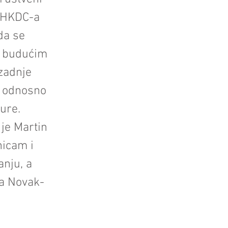
k HKDC-a
da se
ti budućim
zadnje
ki odnosno
ure.
 je Martin
nicam i
anju, a
la Novak-