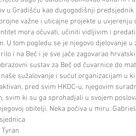
tov u Gradišću kao dugogodišnji predsjedni
 brojne važne i uticajne projekte u uvjerenju 
ntitet mora očuvati, učiniti vidljivim i preda
. U tom pogledu se je njegovo djelovanje u 
rilo i na Beč i je sve jače zagovarao hrvats
obrazovni sustav za Beč od čuvarnice do mat
naše sužalovanje i sućut organizacijam u ki
 aktivan, pred svim HKDC-u, njegovim surad
 svim ki su ga sprohadjali u svojem poslov
jegovoj obitelji. Neka počiva u miru. Gabrie
sjednica
r Tyran