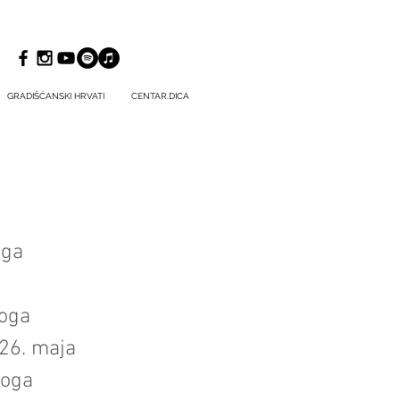
GRADIŠĆANSKI HRVATI
CENTAR.DICA
oga
koga
26. maja
noga