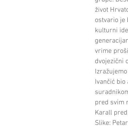
život Hrva
ostvario je
kulturni ide
generacijam
vrime proši
dvojezični 
Izražujemo 
Ivančić bio
suradnikom,
pred svim n
Karall pred
Slike: Peta