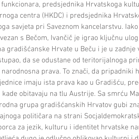
 funkcionara, predsjednika Hrvatskoga kultu
noga centra (HKDC) i predsjednika Hrvats
a savjeta pri Saveznom kancelarstvu. Iako 
vezan s Bečom, Ivančič je igrao ključnu ulog
a gradišćanske Hrvate u Beču i je u zadnje 
tupao, da se odustane od teritorijalnoga pri
narodnosna prava. To znači, da pripadniki 
ednice imaju ista prava kao u Gradišću, pr
lo kade obitavaju na tlu Austrije. Sa smrću Ma
arodna grupa gradišćanskih Hrvatov gubi zn
icajnoga političara na strani Socjaldemokrat
borca za jezik, kulturu i identitet hrvatske n
tljeća dugo je odlučno oblikovao kulturni i 