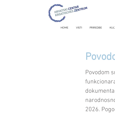
HOME
VISTI
PRIREDBE
KUL
Povodo
Povodom sm
funkcionar
dokumentar
narodnosno
2026. Pogod