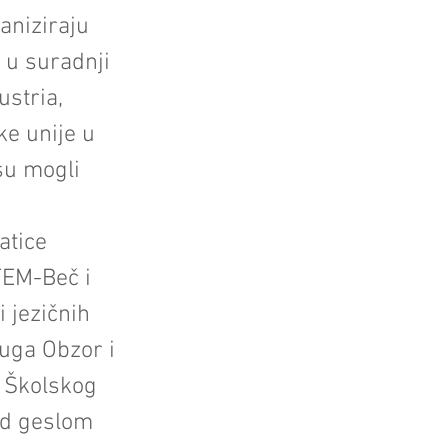
aniziraju
 u suradnji
stria,
ke unije u
su mogli
atice
TEM-Beč i
 jezičnih
ruga Obzor i
t Školskog
od geslom