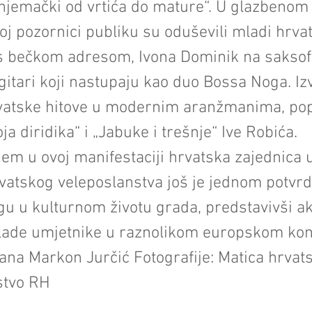
i njemački od vrtića do mature“. U glazbeno
oj pozornici publiku su oduševili mladi hrva
 s bečkom adresom, Ivona Dominik na saksof
gitari koji nastupaju kao duo Bossa Noga. Izv
rvatske hitove u modernim aranžmanima, pop
Moja diridika“ i „Jabuke i trešnje“ Ive Robića.
em u ovoj manifestaciji hrvatska zajednica 
atskog veleposlanstva još je jednom potvrd
gu u kulturnom životu grada, predstavivši ak
lade umjetnike u raznolikom europskom kon
jana Markon Jurčić Fotografije: Matica hrvat
stvo RH