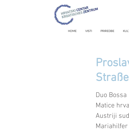
HOME
VISTI
PRIREDBE
KUL
Prosla
Straße
Duo Bossa N
Matice hrva
Austriji su
Mariahilfe