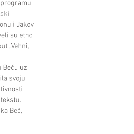
m programu
tski
onu i Jakov
eli su etno
ut „Vehni,
u Beču uz
ila svoju
tivnosti
tekstu.
ska Beč,