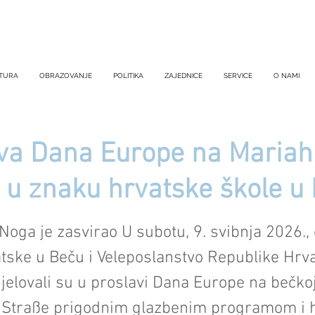
TURA
OBRAZOVANJE
POLITIKA
ZAJEDNICE
SERVICE
O NAMI
va Dana Europe na Mariahi
 u znaku hrvatske škole u
oga je zasvirao U subotu, 9. svibnja 2026.,
tske u Beču i Veleposlanstvo Republike Hrv
djelovali su u proslavi Dana Europe na bečko
r Straße prigodnim glazbenim programom i 