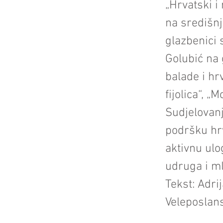
„Hrvatski 
na središnj
glazbenici
Golubić na 
balade i h
fijolica“, „
Sudjelovanj
podršku hrv
aktivnu ulo
udruga i m
Tekst: Adri
Veleposlan