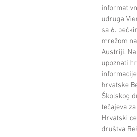
informativn
udruga Vie
sa 6. bečk
mrežom naci
Austriji. N
upoznati hr
informacije
hrvatske B
Školskog dr
tečajeva za
Hrvatski ce
društva Reš