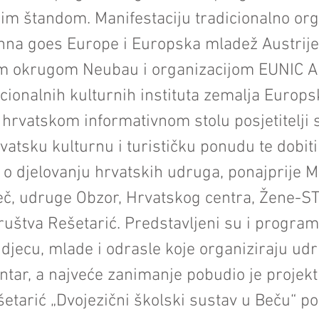
im štandom. Manifestaciju tradicionalno org
nna goes Europe i Europska mladež Austrije
im okrugom Neubau i organizacijom EUNIC Au
onalnih kulturnih instituta zemalja Europs
a hrvatskom informativnom stolu posjetitelji 
vatsku kulturnu i turističku ponudu te dobiti
 o djelovanju hrvatskih udruga, ponajprije M
eč, udruge Obzor, Hrvatskog centra, Žene-S
uštva Rešetarić. Predstavljeni su i programi
 djecu, mlade i odrasle koje organiziraju ud
ntar, a najveće zanimanje pobudio je projek
etarić „Dvojezični školski sustav u Beču“ p