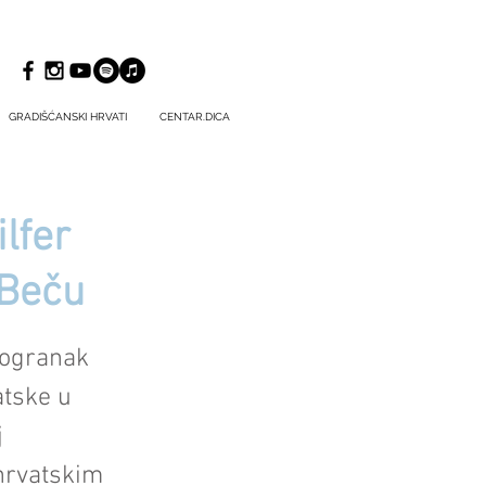
GRADIŠĆANSKI HRVATI
CENTAR.DICA
lfer
 Beču
 ogranak
atske u
j
hrvatskim