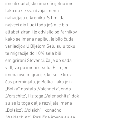
ime ili obiteljsko ime oficijelno ime,
tako da se sva dvoja imena
nahadjaju u kronika. S tim, da
najveći dio ljudi tada još nije bio
alfabetiziran i je odvisilo od farnikov,
kako se imena napišu, je bilo čuda
varijacijov. U Bijelom Selu su u toku
te migracije do 10% sela bili
emigrirani Slovenci, ča je do sada
vidljivo po imeni u selu. Primjer
imena ove migracije, ko se je kroz
čas preminjalo, je Bolka. Tako je iz
„Bolka” nastalo „Volchnetz”, onda
„Vorschitz”, i iz toga „Valenschitz”, dok
su se iz toga dalje razvijala imena
„Bolsicz”, „Volsich” i konačno
„Waidschutz”. Različna imena su se