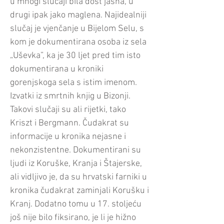
u mnogi slučaji bila dost jasna, u
drugi ipak jako maglena. Najidealniji
slučaj je vjenčanje u Bijelom Selu, s
kom je dokumentirana osoba iz sela
„Uševka”, ka je 30 ljet pred tim isto
dokumentirana u kroniki
gorenjskoga sela s istim imenom.
Izvatki iz smrtnih knjig u Bizonji.
Takovi slučaji su ali rijetki, tako
Kriszt i Bergmann. Čudakrat su
informacije u kronika nejasne i
nekonzistentne. Dokumentirani su
ljudi iz Koruške, Kranja i Štajerske,
ali vidljivo je, da su hrvatski farniki u
kronika čudakrat zaminjali Korušku i
Kranj. Dodatno tomu u 17. stoljeću
još nije bilo fiksirano, je li je hižno