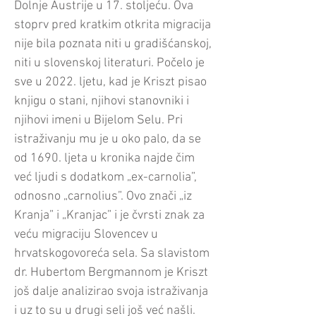
Dolnje Austrije u 17. stoljeću. Ova
stoprv pred kratkim otkrita migracija
nije bila poznata niti u gradišćanskoj,
niti u slovenskoj literaturi. Počelo je
sve u 2022. ljetu, kad je Kriszt pisao
knjigu o stani, njihovi stanovniki i
njihovi imeni u Bijelom Selu. Pri
istraživanju mu je u oko palo, da se
od 1690. ljeta u kronika najde čim
već ljudi s dodatkom „ex-carnolia”,
odnosno „carnolius”. Ovo znači „iz
Kranja” i „Kranjac” i je čvrsti znak za
veću migraciju Slovencev u
hrvatskogovoreća sela. Sa slavistom
dr. Hubertom Bergmannom je Kriszt
još dalje analizirao svoja istraživanja
i uz to su u drugi seli još već našli.