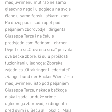
medjuvrimenu mutirao ne samo
glasovno nego i u pogledu na svoje
člane u samo ženski jačkarni zbor.
Po dužoj pauzi sada opet pod
peljanjem zborovodje i dirigenta
Giuseppa Terze i na čelu s
predsjednicom Betinom Lehrner.
Ovput su si „Otovrena srca“ pozvala
dva bečke zbore, ki su u prošlosti
fuzionirani u jednoga: Zborska
zajednica „Ottakringer Liedertafel“ i
„Sängerbund der Bäcker Wiens“ – u
medjuvrimenu isto pod peljanjem
Giuseppa Terze, nekada bečkoga
djaka i sada jur duže vrime
uglednoga zborovodje i dirigenta
pred svim i u Beču ali i okolici. Maja