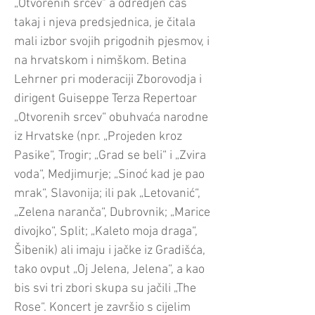
„Otvorenih srcev" a odredjen čas
takaj i njeva predsjednica, je čitala
mali izbor svojih prigodnih pjesmov, i
na hrvatskom i nimškom. Betina
Lehrner pri moderaciji Zborovodja i
dirigent Guiseppe Terza Repertoar
„Otvorenih srcev“ obuhvaća narodne
iz Hrvatske (npr. „Projeden kroz
Pasike“, Trogir; „Grad se beli“ i „Zvira
voda“, Medjimurje; „Sinoć kad je pao
mrak“, Slavonija; ili pak „Letovanić“,
„Zelena naranča“, Dubrovnik; „Marice
divojko“, Split; „Kaleto moja draga“,
Šibenik) ali imaju i jačke iz Gradišća,
tako ovput „Oj Jelena, Jelena“, a kao
bis svi tri zbori skupa su jačili „The
Rose“. Koncert je završio s cijelim