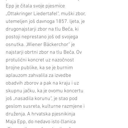
Epp je čitala svoje pjesmice
„Ottakringer Liedertafel“, muški zbor,
utemeljen još davnoga 1857. ljeta, je
drugonajstarji zbor na tlu Beča, ki
postoji neprestano još od svojega
osnutka. „Wiener Bäckerchor“ je
najstarji obrtni zbor na tlu Beča. Ov
protulićni koncret uz nazočnost
brojne publike, ka se je burnim
aplauzom zahvalila za izvedbe
obadvih zborov a pak na kraju i uz
skupnu jačku, ka je ovomu koncertu
još „nasadila korunu“, je stao pod
geslom susreta, kulturne razmjene i
druženja. A hrvatska pjesnikinja
Maja Epp, do nedavo isto članica