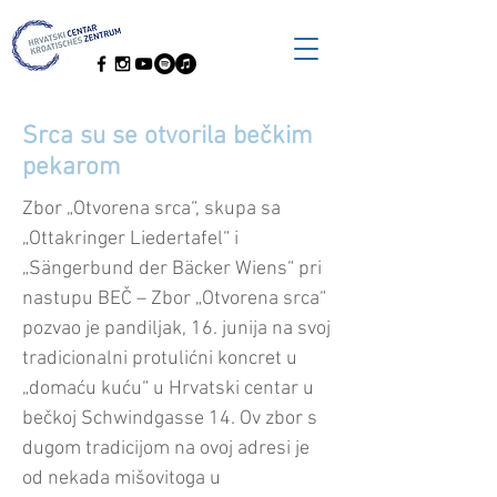
Srca su se otvorila bečkim
pekarom
Zbor „Otvorena srca“, skupa sa
„Ottakringer Liedertafel“ i
„Sängerbund der Bäcker Wiens“ pri
nastupu BEČ – Zbor „Otvorena srca“
pozvao je pandiljak, 16. junija na svoj
tradicionalni protulićni koncret u
„domaću kuću“ u Hrvatski centar u
bečkoj Schwindgasse 14. Ov zbor s
dugom tradicijom na ovoj adresi je
od nekada mišovitoga u