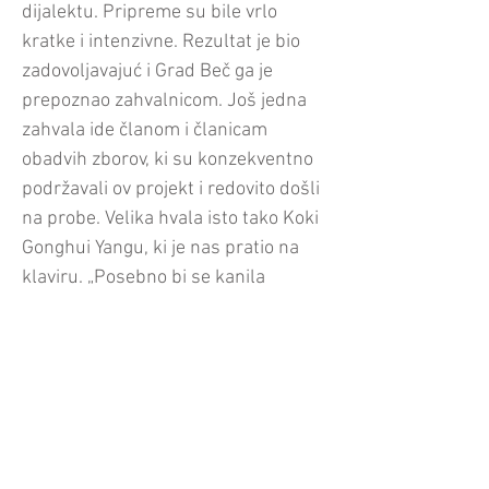
dijalektu. Pripreme su bile vrlo
kratke i intenzivne. Rezultat je bio
zadovoljavajuć i Grad Beč ga je
prepoznao zahvalnicom. Još jedna
zahvala ide članom i članicam
obadvih zborov, ki su konzekventno
podržavali ov projekt i redovito došli
na probe. Velika hvala isto tako Koki
Gonghui Yangu, ki je nas pratio na
klaviru. „Posebno bi se kanila
zahvaliti predsjednici Štajerskoga
zbora, Eriki Jaworsky, ka je ovde
obavila čuda komunikacijskoga i
organizacijskoga posla“, rekla je
Bettina Lehrner. Ostali su lipi
spominki na skupne probe u
Hrvatskom centru u Beču i u