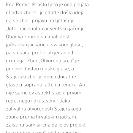
Ena Romić. Prošlo ljeto je ona peljala
obadva zbore i je odatle došla ideja
da se zbori prijavu na ljetošnje
„Internacionalno adventsko jačenje”.
Obadva zbori nisu imali dost
jačkarov i jačkaric u svakom glasu,
pa su sada profitirali jedan od
drugoga: Zbor „Otvorena srca” je
ponovo dostao muške glase, a
Štajerski zbor je dobio dodatne
glase u sopranu, altu i u tenoru. Ali
nije samo ov aspekt stao u prvom
redu, nego i društveni. „Jako
zahvalna otvorenosti Štajerskoga
zbora prema hrvatskim jačkam.
Zaistinu sam srićna da je ov projekt