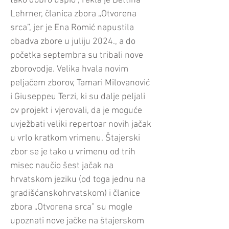
tako dobro uspio”, rekla je Bettina
Lehrner, članica zbora „Otvorena
srca”, jer je Ena Romić napustila
obadva zbore u juliju 2024., a do
početka septembra su tribali nove
zborovodje. Velika hvala novim
peljačem zborov, Tamari Milovanović
i Giuseppeu Terzi, ki su dalje peljali
ov projekt i vjerovali, da je moguće
uvježbati veliki repertoar novih jačak
u vrlo kratkom vrimenu. Štajerski
zbor se je tako u vrimenu od trih
misec naučio šest jačak na
hrvatskom jeziku (od toga jednu na
gradišćanskohrvatskom) i članice
zbora „Otvorena srca” su mogle
upoznati nove jačke na štajerskom