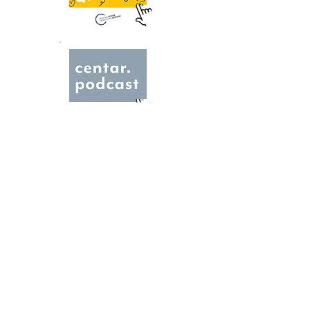
Visti
Osnovana udruga ŽENE | STEM |
BEČ: Nova mreža podrške i