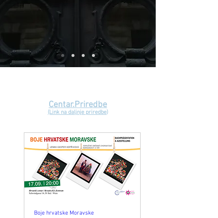
Centar.Priredbe
(Link na daljnje priredbe)
Boje hrvatske Moravske