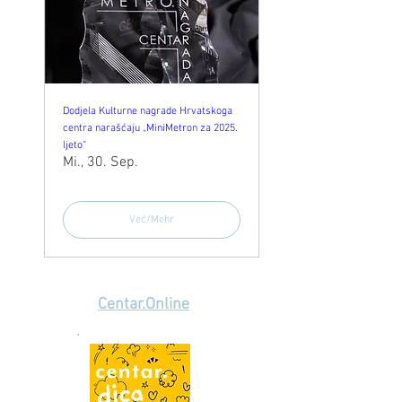
Dodjela Kulturne nagrade Hrvatskoga
centra narašćaju „MiniMetron za 2025.
ljeto“
Mi., 30. Sep.
Već/Mehr
Centar.Online