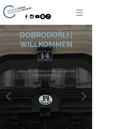
DOBRODOŠLI |
WILLKOMMEN
već informacijov / mehr
Information