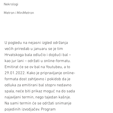
Nekrologi
Metron i MiniMetron
U pogledu na nejasni izgled održanja 
većih priredab u januaru se je tim 
Hrvatskoga bala odlučio i dojdući bal – 
kao jur lani – održati u online-formatu. 
Emitirat će se ov bal na Youtubeu, a to 
29.01.2022. Kako je pripravljanje online-
formata dost zahtjevno i pokidob da je 
odluka za emitirani bal stoprv nedavno 
spala, neće biti prikaz moguć na do sada 
najavljeni termin, nego tajedan kašnje. 
Na sami termin će se održati snimanje 
pojedinih izvodjačev. Program 