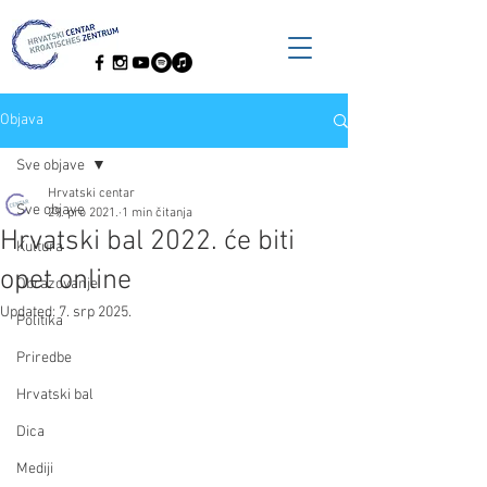
Objava
Sve objave
Hrvatski centar
Sve objave
29. pro 2021.
1 min čitanja
Hrvatski bal 2022. će biti
Kultura
opet online
Obrazovanje
Updated:
7. srp 2025.
Politika
Priredbe
Hrvatski bal
Dica
Mediji