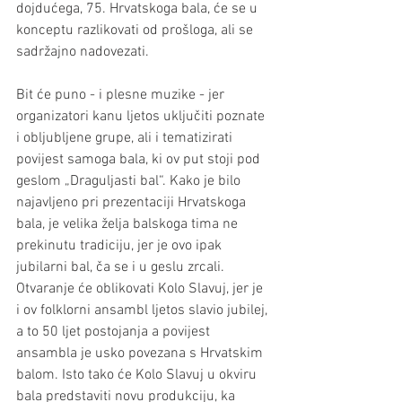
dojdućega, 75. Hrvatskoga bala, će se u 
konceptu razlikovati od prošloga, ali se 
sadržajno nadovezati. 
Bit će puno - i plesne muzike - jer 
organizatori kanu ljetos uključiti poznate 
i obljubljene grupe, ali i tematizirati 
povijest samoga bala, ki ov put stoji pod 
geslom „Draguljasti bal“. Kako je bilo 
najavljeno pri prezentaciji Hrvatskoga 
bala, je velika želja balskoga tima ne 
prekinutu tradiciju, jer je ovo ipak 
jubilarni bal, ča se i u geslu zrcali. 
Otvaranje će oblikovati Kolo Slavuj, jer je 
i ov folklorni ansambl ljetos slavio jubilej, 
a to 50 ljet postojanja a povijest 
ansambla je usko povezana s Hrvatskim 
balom. Isto tako će Kolo Slavuj u okviru 
bala predstaviti novu produkciju, ka 