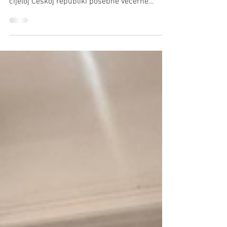
1. lip
3 min čitanja
Muzejska noć u Frelištofu
Pod geslom Muzejní noc (muzejska noć) imaju
od sredine maja do sredine junija muzeji po
cijeloj Češkoj republiki posebne večerne
priredbe. Tako i Chorvatský dům (Hrvatski
dom), muzej moravskih Hrvatov u Frelištofu.
Zgrada hrvatskoga muzeja u Frelištofu Jedan
od brojnih eksponatov muzeja Frelištof – Na
sunčanu subotu, 31. maja, se je kot svako ljeto
u Frelištofu održala takozvana muzejska noć.
Ova akcija služi tomu, da se širokomu
(češkomu) narodu pokažu ponude muzejov, u
ovom