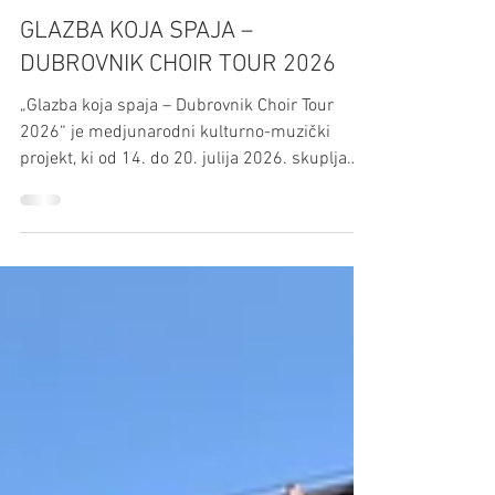
Hrvatski centar
29. lip
1 min čitanja
GLAZBA KOJA SPAJA –
DUBROVNIK CHOIR TOUR 2026
„Glazba koja spaja – Dubrovnik Choir Tour
2026“ je medjunarodni kulturno-muzički
projekt, ki od 14. do 20. julija 2026. skuplja
člane petih zborov iz Austrije, pod
umjetničkim peljanjem hrvatskoga dirigenta
Mo Giuseppe Terze. Sudioniki turneje su člani
Gradskoga zbora Fischamend, zbora Pro
Musica Haslau-Maria Ellend, ženskoga zbora
Otvorena srca Beč, Zbora djelatnikov
Ortopedske bolnice Speising u Beču, ter
muškoga zbora Ottakringer Liedertafel –
Bäcker Wien. Projekt nastavlj