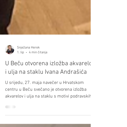
Snježana Herek
1. lip
4 min čitanja
U Beču otvorena izložba akvarelov