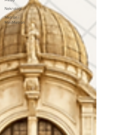
Mediji
Nekrologi
Metron i
MiniMetron