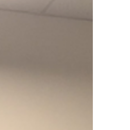
i ulja na staklu Ivana Andrašića
U srijedu, 27. maja navečer u Hrvatskom
centru u Beču svečano je otvorena izložba
akvarelov i ulja na staklu s motivi podravskih
pejzažov, karakterističnoga krajolika sjeverne
Hrvatske, ki se proteže od rijeke Drave do
pitomih brižuljakov Bilogore iz ciklusa
„Sfumato“, autora Ivana Andrašića (67),
samostalnoga likovnoga umjetnika iz
Koprivnice i diplomiranoga pedagoga. BEČ -
Izložbu je otvorila opunomoćena ministrica u
hrvatskom Veleposlanstvu u Beču Sanja Javor,
ka je uvodno