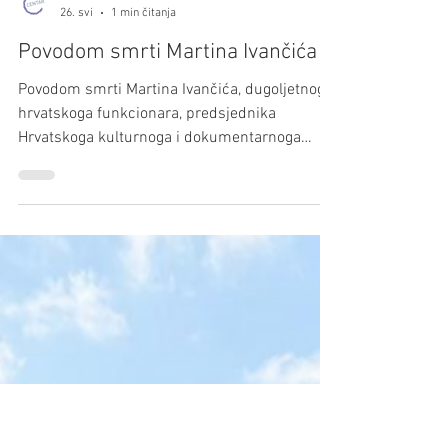
Hrvatski centar
26. svi
1 min čitanja
Povodom smrti Martina Ivančića
Povodom smrti Martina Ivančića, dugoljetnoga
hrvatskoga funkcionara, predsjednika
Hrvatskoga kulturnoga i dokumentarnoga
centra (HKDC) i predsjednika Hrvatskoga
narodnosnoga savjeta pri Saveznom
kancelarstvu Beč, 26. maja 2026. Pogodila i
ražalostila nas je vist o smrti dugoljetnoga