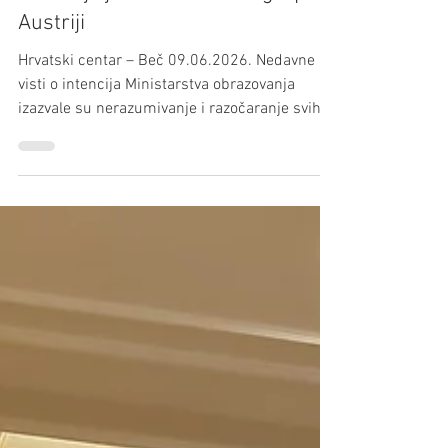
Školsko društvo „Rešetarić“:
Europska škola nije rješenje za
očuvanje jezikov narodnih grup u
Austriji
Hrvatski centar – Beč 09.06.2026. Nedavne
visti o intencija Ministarstva obrazovanja
izazvale su nerazumivanje i razočaranje svih ki
se zalažu za realizaciju dvojezičnoga
obrazovnoga i odgojnoga sustava od čuvarnice
do mature za jezike narodnih grup u Beču.
Nerazumljiv je povratak na model „Europske
škole“, jer se u intenzivni razgovori s
tadašnjimi vrhunskimi činovniki u
Ministarstvu bilo jasno ispostavilo da ta model
u prispodobi s modelom Škole „Komenský“ ne
more ispuniti