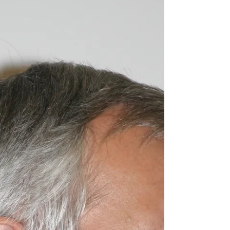
Gradišćanske Hrvatice i Hrvate predstavljale
su Gabriela Novak‑Karall i Jelena Tyran
(Hrvatski centar) ter Joži Buranić i Sonja
Horvath (HKD). Vom 4. bis 7. Juni trafen
Vertreterinnen und Vertreter slawischer
Minderheiten aus elf europäischen Ländern in
Tirana zusammen.