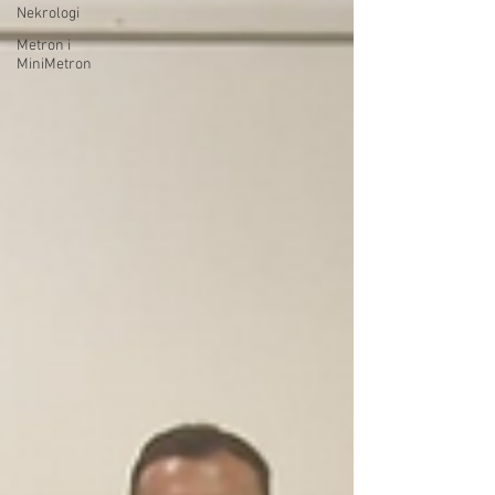
Nekrologi
Metron i
MiniMetron