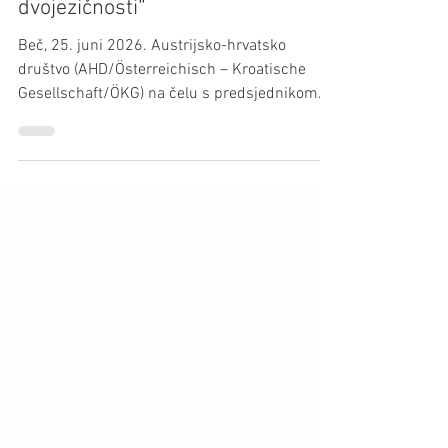
Beč – s geslom „Bogatstvo
dvojezičnosti“
Beč, 25. juni 2026. Austrijsko-hrvatsko
društvo (AHD/Österreichisch – Kroatische
Gesellschaft/ÖKG) na čelu s predsjednikom
mag. Thomasom Steinerom i uz inicijativu
Gabriele Novak-Karall i Petra Tyrana od
društva »Rešetarić-škola« si je stavilo cilj, da
podrži osniva­nje dvojezične škole u Beču. U tu
svrhu osnovana je udruga, društvo za
promicanje »Rešetarić-škole« u Beču i to s
geslom „Bogatstvo dvojezič­nosti“. Prvi razred
ove dvojezične osnovne škole tribao bi početi u
jese