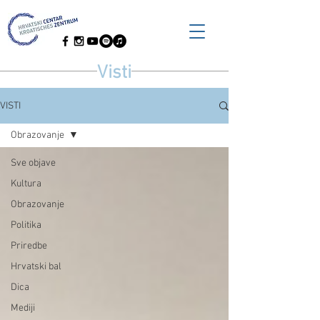
Visti
VISTI
Obrazovanje
Sve objave
Kultura
Obrazovanje
Politika
Priredbe
Hrvatski bal
Dica
Mediji