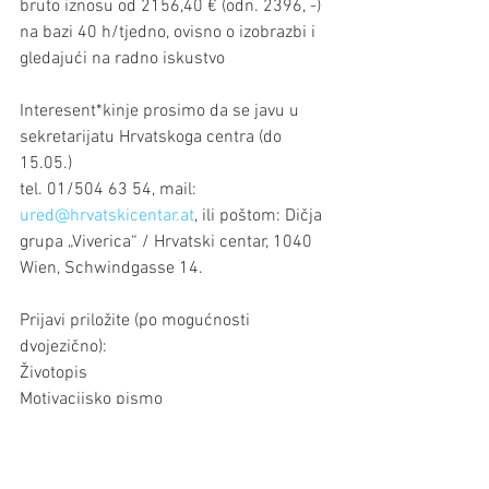
bruto iznosu od 2156,40 € (odn. 2396, -) 
na bazi 40 h/tjedno, ovisno o izobrazbi i 
gledajući na radno iskustvo
Interesent*kinje prosimo da se javu u 
sekretarijatu Hrvatskoga centra (do 
15.05.)
tel. 01/504 63 54, mail: 
ured@hrvatskicentar.at
, ili poštom: Dičja 
grupa „Viverica“ / Hrvatski centar, 1040 
Wien, Schwindgasse 14.
Prijavi priložite (po mogućnosti 
dvojezično):
Životopis
Motivacijsko pismo
Dokaz o izobrazbi
Obrazovanje
Dica