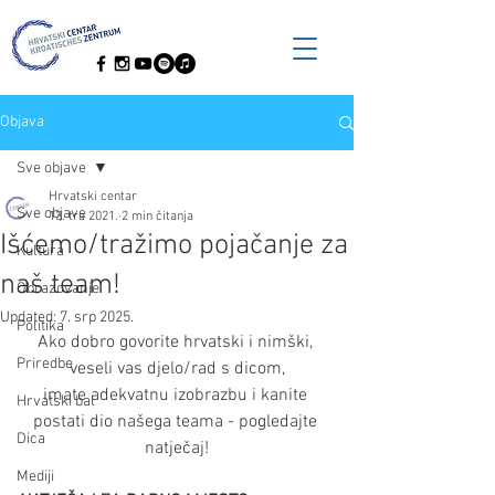
Objava
Sve objave
Hrvatski centar
Sve objave
13. tra 2021.
2 min čitanja
Išćemo/tražimo pojačanje za
Kultura
naš team!
Obrazovanje
Updated:
7. srp 2025.
Politika
Ako dobro govorite hrvatski i nimški, 
Priredbe
veseli vas djelo/rad s dicom,
imate adekvatnu izobrazbu i kanite 
Hrvatski bal
postati dio našega teama - pogledajte 
Dica
natječaj!
Mediji