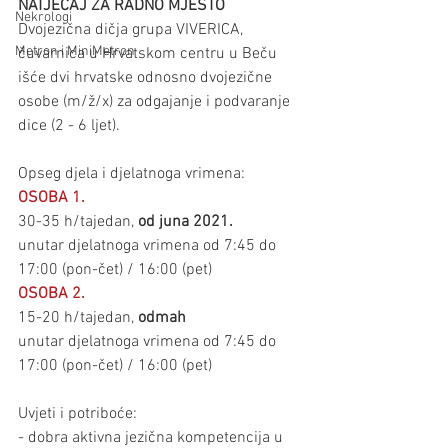
NATJEČAJ ZA RADNO MJESTO
Nekrologi
Dvojezična dičja grupa VIVERICA, 
Metron i MiniMetron
čuvarnica u Hrvatskom centru u Beču 
išće dvi hrvatske odnosno dvojezične 
osobe (m/ž/x) za odgajanje i podvaranje 
dice (2 - 6 ljet).
Opseg djela i djelatnoga vrimena:
OSOBA 1.
30-35 h/tajedan, 
od juna 2021.
unutar djelatnoga vrimena od 7:45 do 
17:00 (pon-čet) / 16:00 (pet)
OSOBA 2.
15-20 h/tajedan,
 odmah
unutar djelatnoga vrimena od 7:45 do 
17:00 (pon-čet) / 16:00 (pet)
Uvjeti i potriboće:
- dobra aktivna jezična kompetencija u 