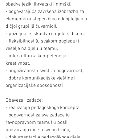
obadva jeziki (hrvatski i nimški)
- odgovarajuća završena izobrazba za 
elementarni stepen (kao odgojiteljica u 
dičjoj grupi ili čuvarnici),
- poželjno je iskustvo u djelu s dicom,
- fleksibilnost (u svakom pogledu) i 
veselje na djelu u teamu,
- interkulturna kompetencija i 
kreativnost,
- angažiranost i svist za odgovornost,
- dobre komunikacijske vještine i 
organizacijske sposobnosti
Obaveze i zadaće:
- realizacija pedagoškoga koncepta,
- odgovornost za sve zadaće (u 
ravnopravnom teamu) u posli 
podvaranja dice u svi područji,
- dokumentacija pedagoškoga djela,