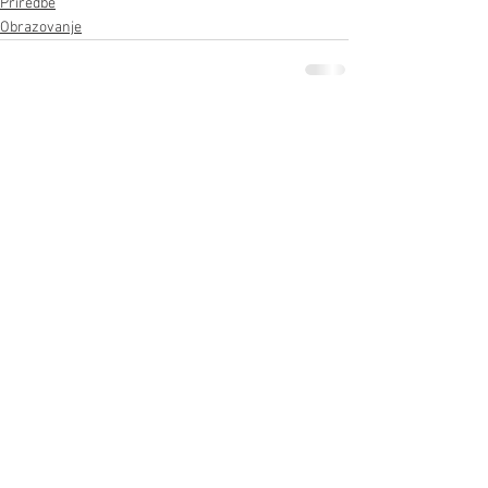
Priredbe
Obrazovanje
Prikaži sve
Nedavne objave