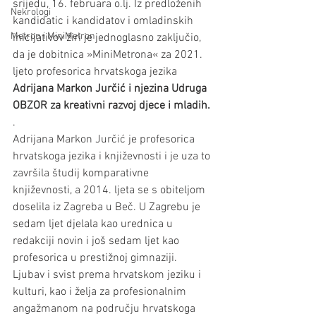
srijedu, 16. februara o.lj. Iz predloženih 
Nekrologi
kandidatic i kandidatov i omladinskih 
Metron i MiniMetron
inicijativov žiri je jednogla­sno zaključio, 
da je dobitnica »MiniMetrona« za 2021. 
ljeto profesorica hrvatskoga jezika 
Adrijana Markon Jurčić i njezina Udruga 
OBZOR za kreativni razvoj djece i mladih.
.
Adrijana Markon Jurčić je profesorica 
hrvatskoga jezika i književnosti i je uza to 
završila študij komparativne 
književnosti, a 2014. ljeta se s obiteljom 
doselila iz Zagreba u Beč. U Zagrebu je 
sedam ljet djelala kao urednica u 
redakciji novin i još sedam ljet kao 
profesorica u prestižnoj gimnaziji.
Ljubav i svist prema hrvatskom jeziku i 
kulturi, kao i želja za profesionalnim 
angažmanom na području hrvatskoga 