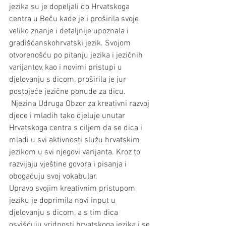
jezika su je dopeljali do Hrvatskoga 
centra u Beču kade je i proširila svoje 
veliko znanje i detaljnije upoznala i 
gradišćanskohrvatski jezik. Svojom 
otvorenošću po pitanju jezika i jezičnih 
varijantov, kao i novimi pristupi u 
djelovanju s dicom, proširila je jur 
postojeće jezične ponude za dicu. 
 Njezina Udruga Obzor za kreativni razvoj 
djece i mladih tako djeluje unutar 
Hrvatskoga centra s ciljem da se dica i 
mladi u svi aktivnosti služu hrvatskim 
jezikom u svi njegovi varijanta. Kroz to 
razvijaju vještine govora i pisanja i 
obogaćuju svoj vokabular.
Upravo svojim kreativnim pristupom 
jeziku je doprimila novi input u 
djelovanju s dicom, a s tim dica 
osvišćuju vridnosti hrvatskoga jezika i se 