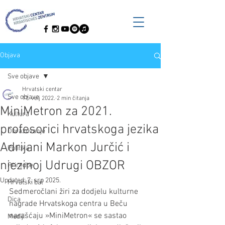
Objava
Sve objave
Hrvatski centar
Sve objave
17. velj 2022.
2 min čitanja
MiniMetron za 2021.
Kultura
profesorici hrvatskoga jezika
Obrazovanje
Adrijani Markon Jurčić i
Politika
njezinoj Udrugi OBZOR
Priredbe
Updated:
7. srp 2025.
Hrvatski bal
Sedmeročlani žiri za dodjelu kulturne 
Dica
nagrade Hrvatskoga centra u Beču 
narašćaju »MiniMetron« se sastao 
Mediji