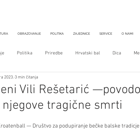
TURA
OBRAZOVANJE
POLITIKA
ZAJEDNICE
SERVICE
O NAMI
je
Politika
Priredbe
Hrvatski bal
Dica
Med
tra 2023.
3 min čitanja
eni Vili Rešetarić —povod
e njegove tragične smrti
roatenball — Društvo za podupiranje bečke balske tradicje