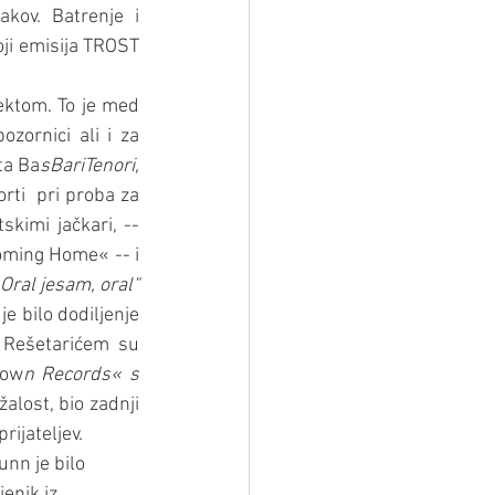
kov. Batrenje i 
ji emisija TROST 
ektom. To je med 
ornici ali i za 
ta Ba
sBariTenori, 
rti  pri proba za 
imi jačkari, -- 
oming Home« -- i 
 „Oral jesam, oral“ 
e bilo dodiljenje 
Rešetarićem su 
tow
n Records« s 
žalost, bio zadnji 
rijateljev.
nn je bilo 
enik iz 