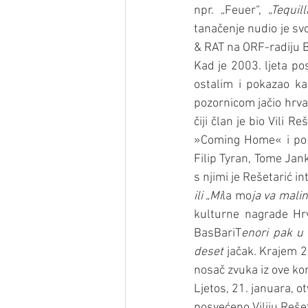
npr. „Feuer“, 
„Tequil
tanačenje nudio je sv
& RAT na ORF-radiju 
Kad je 2003. ljeta po
ostalim i pokazao ka
pozornicom jačio hrva
čiji član je bio Vili R
»Coming Home« i po p
Filip Tyran, Tome Jan
s njimi je Rešetarić i
ili „Mi
la mo
ja va malin
kulturne nagrade Hr
BasBariT
enori pak u
deset
 jačak. Krajem 
nosač zvuka iz ove kon
Ljetos, 21. januara, 
posvećeno Viliju Rešet