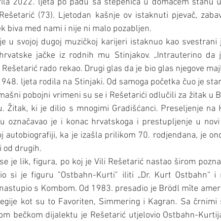
rila 2022. ljeta po padu sa stepenica u domaćem stanu 
Rešetarić (73). Ljetodan kašnje ov istaknuti pjevač, zabavlj
ek biva med nami i nije ni malo pozabljen.
e u svojoj dugoj muzičkoj karijeri istaknuo kao svestrani ja
 hrvatske jačke iz rodnih mu Stinjakov. „Intrauterino da je
li Rešetarić rado rekao. Drugi glas da je bio glas njegove maj
1948. ljeta rodila na Stinjaki. Od samoga početka čuo je star
omašni pobojni vrimeni su se i Rešetarići odlučili za žitak u B
u. Žitak, ki je dilio s mnogimi Gradišćanci. Preseljenje na
 označavao je i konac hrvatskoga i prestupljenje u novi n
j autobiografiji, ka je izašla prilikom 70. rodjendana, je ond
ji od drugih.
se je lik, figura, po koj je Vili Rešetarić nastao širom pozna
o si je figuru "Ostbahn-Kurti" iliti „Dr. Kurt Ostbahn“ 
e nastupio s Kombom. Od 1983. presadio je Brödl mīte amer
gije kot su to Favoriten, Simmering i Kagran. Sa črnimi s
om bečkom dijalektu je Rešetarić utjelovio Ostbahn-Kurtija