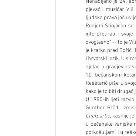
Nenadijano je 24. ap
pjevač i muzičar Vili 
ljudska prava još uvij
Rodjeni Stinjačan se j
interpretirao i svoje
dvoglasno“ -- to je Vi
je kratko pred Božići 
i hrvatski jezik. U sir
djelao u gradjevinstv
10. bečanskom kotaru
Rešetarić piše u svojo
kako je to biti drugači
U 1980-ih ljeti razvio 
Günther Brödl izmisli
Chefpartie,
 kasnije j
u bečanske vanjske re
potkošuljami i u tešk