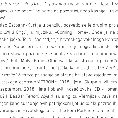
la Sunrise“ ili „Arb
eit“ 
povukao 
mase sridnje klase teža
ojim „kurtologom“ ne samo na pozornici, nego kasnije i u svo
Beč.
slao Ostbahn-Kurtija u penziju, posvetio se je drugim proj
o „Willi Ongl"¸ u mjuziklu »Coming Home«. Onde je na poz
tske jačke. To je i čas radjanja hrvatskoga vokalnoga kvinte
ešetarić. Na pozornici i iza pozornice u južnogradišćanskoj Bo
redstava upoznao se je pobliže s četirimi mladimi hrvatsk
ković, Palo Maly i Ruben Gludovac, ki su isto nastupili u »C
nterpretirao one „intrauterine“ jačke kako su „Lipo t
i je čuti“,
u melje“. Najveć
e priznanje sa strane hrvatske zajednce im j
vatskoga centra »METRON« 2018. ljeta. Skupa s Vilijem 
 s
eptembru 2018. ljeta i objavili nosač zvuka, CD »Home
2021. BasBariT
enori, objavi
li su singlicu »Ternjic
e«, ča je,
 na
genijalne suradnje ovih pet tijekom ljet usko skupazraslih p
otvaranje 76. Hrvatskoga bala u bečkom Parkhotelu Schönbru
ariću. Njegova životna sudbina  najprije kao pendler i doselj