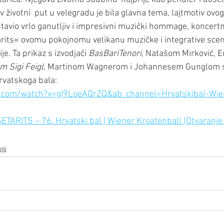
v životni  put u velegradu je bila glavna tema, lajtmotiv ovog
astavio vrlo ganutljiv i impresivni muzički hommage, koncert
tarits« ovomu pokojnomu velikanu muzičke i integrative sce
je. Ta prikaz s izvodjači 
BasBariTenori
, Natašom Mirković, 
m Sigi Feigl
, Martinom Wagnerom i Johannesem Gunglom s
rvatskoga bala:
.com/watch?v=gI9LoeAQrZQ&ab_channel=Hrvatskibal-Wie
SETARITS – 76. Hrvatski bal | Wiener Kroatenball (Otvaranje
ogi