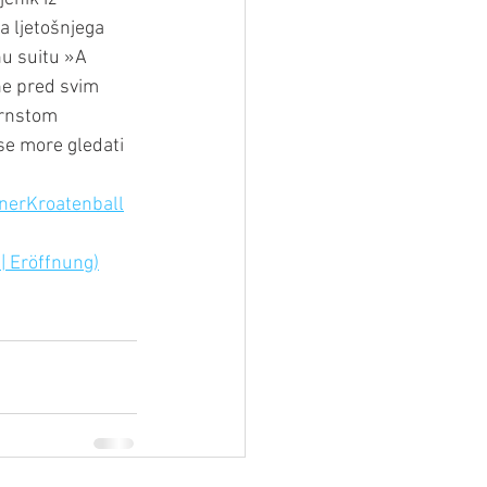
a ljetošnjega 
nu suitu »A 
ne pred svim 
Ernstom 
e more gledati 
nerKroatenball
 | Eröffnung)