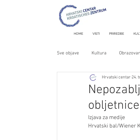
HOME
VISTI
PRIREDBE
KUL
Sve objave
Kultura
Obrazovan
Hrvatski centar
24. 
Metron i MiniMetron
Nepozablj
obljetnic
Izjava za medije
Hrvatski bal/Wiener K