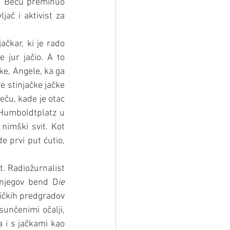
u Beču preminuo 
ač i aktivist za 
čkar, ki je rado 
 jur jačio. A to 
ke, Angele, ka ga 
e stinjačke jačke 
eču, kade je otac 
 Humboldtplatz u 
imški svit. Kot 
e prvi put ćutio, 
t. Radiožurnalist 
i njegov bend D
ie 
ičkih predgradov 
unčenimi očalji, 
 i s jačkami kao 